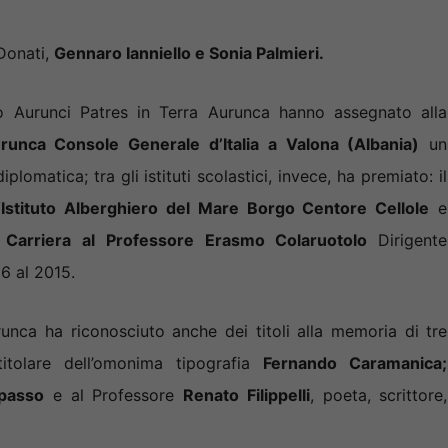
Donati,
Gennaro Ianniello e Sonia Palmieri.
io Aurunci Patres in Terra Aurunca hanno assegnato alla
urunca Console Generale d’Italia a Valona (Albania)
un
lomatica; tra gli istituti scolastici, invece, ha premiato: il
‘Istituto Alberghiero del Mare Borgo Centore Cellole
e
a
Carriera al Professore Erasmo Colaruotolo
Dirigente
96 al 2015.
runca ha riconosciuto anche dei titoli alla memoria di tre
 titolare dell’omonima tipografia
Fernando Caramanica;
passo
e al Professore
Renato Filippelli
, poeta, scrittore,