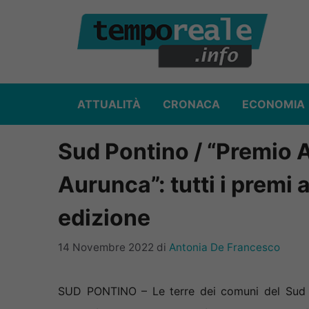
Vai
al
contenuto
ATTUALITÀ
CRONACA
ECONOMIA
Sud Pontino / “Premio A
Aurunca”: tutti i premi 
edizione
14 Novembre 2022
di
Antonia De Francesco
SUD PONTINO – Le terre dei comuni del Sud Po