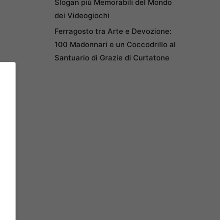
Slogan più Memorabili del Mondo
dei Videogiochi
Ferragosto tra Arte e Devozione:
100 Madonnari e un Coccodrillo al
Santuario di Grazie di Curtatone