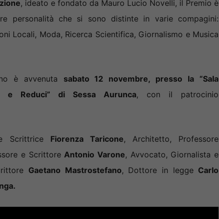
izione
, ideato e fondato da Mauro Lucio Novelli, il Premio è
e personalità che si sono distinte in varie compagini:
oni Locali, Moda, Ricerca Scientifica, Giornalismo e Musica
anno è avvenuta
sabato 12 novembre, presso la “Sala
ti e Reduci” di Sessa Aurunca
, con il patrocinio
e Scrittrice
Fiorenza Taricone
, Architetto, Professore
ssore e Scrittore
Antonio Varone
, Avvocato, Giornalista e
rittore
Gaetano Mastrostefano
, Dottore in legge
Carlo
nga.