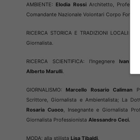
AMBIENTE:
Elodia Rossi
Architetto, Professo
Comandante Nazionale Volontari Corpo Foresta
RICERCA STORICA E TRADIZIONI LOCALI: Pro
Giornalista.
RICERCA SCIENTIFICA: l’Ingegnere
Ivan Ma
Alberto Marulli
.
GIORNALISMO:
Marcello Rosario Caliman
Pr
Scrittore, Giornalista e Ambientalista; La Do
Rosaria Cuoco
, Insegnante e Giornalista Pro
Giornalista Professionista
Alessandro Ceci.
MODA: alla stilista
Lisa Tibaldi
.