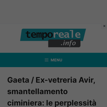
Vai
al
contenuto
MENU
Gaeta / Ex-vetreria Avir,
smantellamento
ciminiera: le perplessità