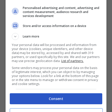
sicurezza della Ciminiera”,un incarico
Personalised advertising and content, advertising and
content measurement, audience research and
professionale per
redazione geologica per la
services development
pratica sismica presso il Genio Civile al
Store and/or access information on a device
dottor Geologo Sergio Cavelli di Minturno.
Il
compenso per questo incarico venne
Learn more
concordato complessivamente in 8247 euro.
Your personal data will be processed and information from
your device (cookies, unique identifiers, and other device
E ancora. Il 22 luglio 2021 con la determina
data) may be stored by, accessed by and shared with 319
partners, or used specifically by this site. We and our partners
numero 662, a firma dell’architetto Della
may use precise geolocation data.
List of partners.
Some vendors may process your personal data on the basis
Notte,su richiesta dell’ingegner Cardillo
of legitimate interest, which you can object to by managing
your options below. Look for a link at the bottom of this page
“vennero cambiate e autorizzate le condizioni
or in the site menu to manage or withdraw consent in privacy
and cookie settings.
di
pagamento e furono concessi allo stesso
15mila euro di acconto su quanto
Consent
concordato.
La motivazione del
professionista fu la seguente :
“Atteso il