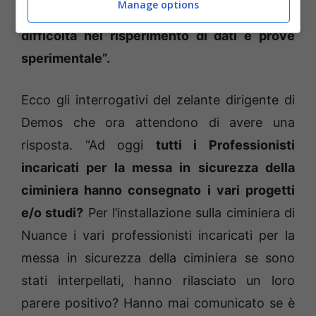
Manage options
lavoro estremamente complesso e la
difficoltà nel risperimento di dati e prove
sperimentale”.
Ecco gli interrogativi del zelante dirigente di
Demos che ora attendono di avere una
risposta. “Ad oggi
tutti i Professionisti
incaricati per la messa in sicurezza della
ciminiera hanno consegnato i vari progetti
e/o studi?
Per l’installazione sulla ciminiera di
Nuance i vari professionisti incaricati per la
messa in sicurezza della ciminiera se sono
stati interpellati, hanno rilasciato un loro
parere positivo? Hanno mai comunicato se è