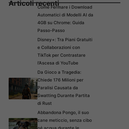
Articoli recenti
Come Fermare i Download
Automatici di Modelli AI da
4GB su Chrome: Guida
Passo-Passo
Disney+: Tra Piani Gratuiti
e Collaborazioni con
TikTok per Contrastare
l’Ascesa di YouTube
Da Gioco a Tragedia:
Chiede 176 Milioni per
Paralisi Causata da
Swatting Durante Partita
di Rust
Abbandona Pongo, il suo
cane meticcio, senza cibo
né acqua durante le