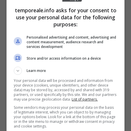
Arcangelo Peppe,
sono stati presenti tanti
temporeale.info asks for your consent to
altri amministratori tra i quali il consigliere
use your personal data for the following
purposes:
Giulio Cesare di Manno, oltre che sostenitore
dell’iniziativa anche residente della contrada,
Personalised advertising and content, advertising and
content measurement, audience research and
e in quanto tale da anni ben conscio di
services development
quanto fosse sentita,
tra gli anziani e tra le
Store and/or access information on a device
rispettive famiglie, la necessità di mettere a
disposizione della collettività una sede per
Learn more
gli incontri, le attività e i momenti di
Your personal data will be processed and information from
your device (cookies, unique identifiers, and other device
socializzazione degli abitanti più longevi
data) may be stored by, accessed by and shared with 319
partners, or used specifically by this site. We and our partners
della zona.
may use precise geolocation data.
List of partners.
Some vendors may process your personal data on the basis
of legitimate interest, which you can object to by managing
«Se con questa iniziativa –
ha aggiunto Di
your options below. Look for a link at the bottom of this page
or in the site menu to manage or withdraw consent in privacy
Mann
o – saremo riusciti a far stare insieme
and cookie settings.