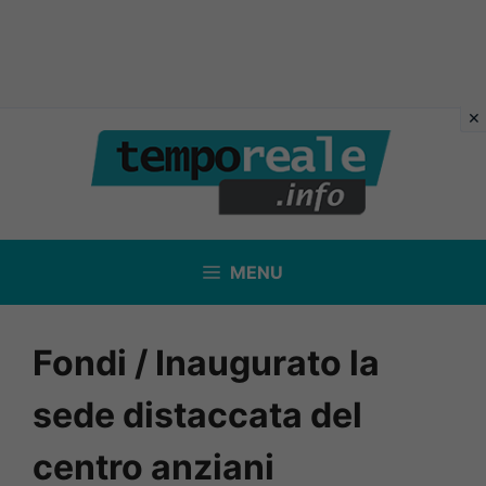
Vai
al
contenuto
MENU
Fondi / Inaugurato la
sede distaccata del
centro anziani