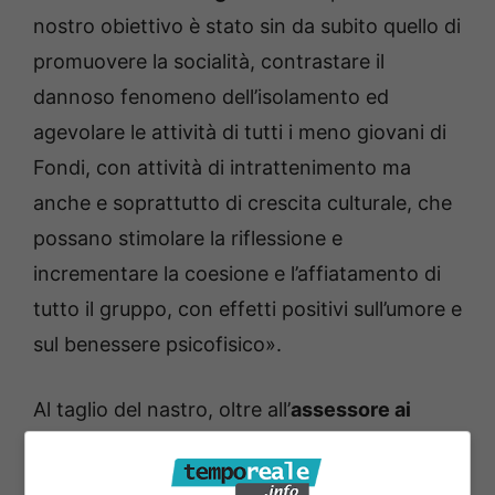
nostro obiettivo è stato sin da subito quello di
promuovere la socialità, contrastare il
dannoso fenomeno dell’isolamento ed
agevolare le attività di tutti i meno giovani di
Fondi, con attività di intrattenimento ma
anche e soprattutto di crescita culturale, che
possano stimolare la riflessione e
incrementare la coesione e l’affiatamento di
tutto il gruppo, con effetti positivi sull’umore e
sul benessere psicofisico».
Al taglio del nastro, oltre all’
assessore ai
Servizi Sociali Sonia Notarberardino e al
delegato alle politiche della Terza Età