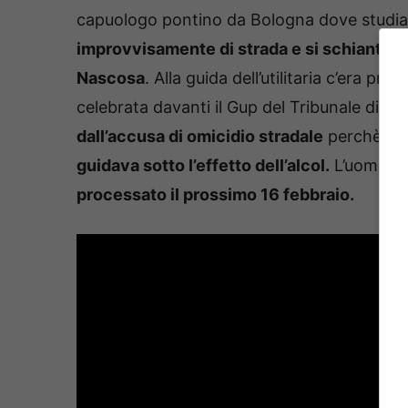
capuologo pontino da Bologna dove studiava
improvvisamente di strada e si schiantò con
Nascosa
. Alla guida dell’utilitaria c’era p
celebrata davanti il Gup del Tribunale di L
dall’accusa di omicidio stradale
perchè – s
guidava sotto l’effetto dell’alcol.
L’uomo, di
processato il prossimo 16 febbraio.