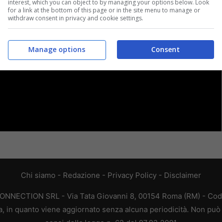
interest, which you can object to by managing your options below. Look
for a link at the bottom of this page or in the site menu to manage or
withdraw consent in privacy and cookie settings.
Manage options
Consent
Chi siamo
-
Redazione
-
Privacy Policy
-
Disclaimer
CONNECTION SRL - Via Tata Giovanni 8, 00154 Roma (RM) - Codic
a, in quanto viene aggiornato senza alcuna periodicità. Non può 