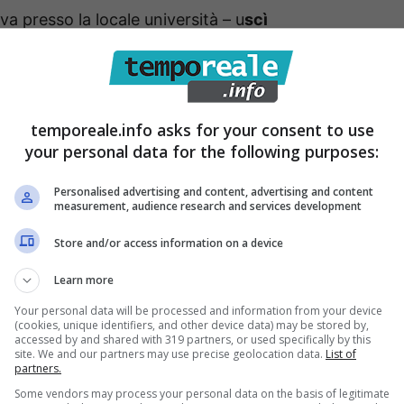
 presso la locale università – u
scì
tro il muro di cinta di un’abitazione di via
roprio il 24enne che in occasione dell’udienza preliminare
atina Mario La Rosa avrebbe dovuto difendersi
temporeale.info asks for your consent to use
econdo gli inquirenti – al momento dello scontro
your personal data for the following purposes:
feso dall’
avvocato Renato Archidiacono, sarà
Personalised advertising and content, advertising and content
measurement, audience research and services development
Store and/or access information on a device
Learn more
Your personal data will be processed and information from your device
(cookies, unique identifiers, and other device data) may be stored by,
accessed by and shared with 319 partners, or used specifically by this
site. We and our partners may use precise geolocation data.
List of
partners.
Some vendors may process your personal data on the basis of legitimate