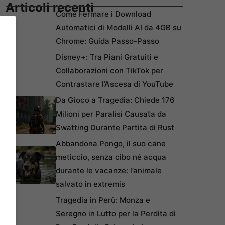
Articoli recenti
Come Fermare i Download
Automatici di Modelli AI da 4GB su
Chrome: Guida Passo-Passo
Disney+: Tra Piani Gratuiti e
Collaborazioni con TikTok per
Contrastare l’Ascesa di YouTube
Da Gioco a Tragedia: Chiede 176
Milioni per Paralisi Causata da
Swatting Durante Partita di Rust
Abbandona Pongo, il suo cane
meticcio, senza cibo né acqua
durante le vacanze: l’animale
salvato in extremis
Tragedia in Perù: Monza e
Seregno in Lutto per la Perdita di