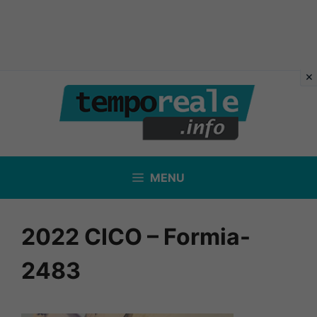
Vai
al
contenuto
MENU
2022 CICO – Formia-
2483