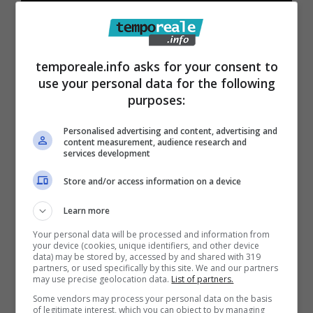
temporeale.info asks for your consent to
use your personal data for the following
purposes:
Personalised advertising and content, advertising and
content measurement, audience research and
services development
Store and/or access information on a device
Learn more
Articoli recenti
Your personal data will be processed and information from
Come Fermare i Download
your device (cookies, unique identifiers, and other device
Automatici di Modelli AI da
data) may be stored by, accessed by and shared with 319
partners, or used specifically by this site. We and our partners
4GB su Chrome: Guida
may use precise geolocation data.
List of partners.
Passo-Passo
Some vendors may process your personal data on the basis
of legitimate interest, which you can object to by managing