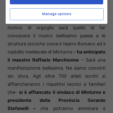
l’”Olimpic Dream cup”.
Manage options
“Un altro nostro, e non meno importante
motivo di orgoglio sarà quello di far
conoscere il nostro bellissimo paese e le
strutture storiche come il teatro Romano ed il
castello medievale di Minturno –
ha anticipato
il maestro Raffaele Marchionne
– Sarà una
manifestazione bellissima. Ne siamo convinti
sin d’ora. Agli oltre 700 atleti iscritti si
affiancheranno i rispettivi tecnici e familiari
che-
si è affiancato il sindaco di Minturno e
presidente della Provincia Gerardo
Stefanelli –
che potranno ammirare e