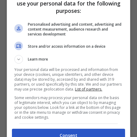
use your personal data for the following
dopo diversi anni, il progetto di organizzare
purposes:
sulle pedane di casa il “Lazio Combat 2022”.
Personalised advertising and content, advertising and
La gara si preannuncia una ghiotta e
content measurement, audience research and
services development
prestigiosa vetrina per mettere in mostra una
decina di atleti della società di casa. Tra
Store and/or access information on a device
questi i riflettori saranno puntati su Erasmo
Learn more
Patriarca, 14enne atleta di Minturno che
Your personal data will be processed and information from
dovrà ribadire al PalaBorrelli gli importanti
your device (cookies, unique identifiers, and other device
data) may be stored by, accessed by and shared with 319
miglioramenti tecnici palesati vincendo il
partners, or used specifically by this site. We and our partners
may use precise geolocation data.
List of partners.
campionato interregionale nella categoria
Some vendors may process your personal data on the basis
of legitimate interest, which you can object to by managing
Cadetti – per quanto concerne gli atleti sotto
your options below. Look for a link at the bottom of this page
or in the site menu to manage or withdraw consent in privacy
i 41 chilogrammi – e giungendo terzo
and cookie settings.
nell’ultima edizione in quella che nel
taekwondo è la Coppa Lazio del calcio,
Consent