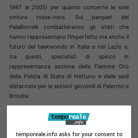
1987 al 2005) per quanto concerne le sole
cinture rosse-nere. Sul parquet del
PalaBorrelli combatteranno gli atleti che
hanno rappresentano l’imperfetto ma anche il
futuro del taekwondo in Italia e nel Lazio e,
tra questi, specialisti di spicco in
rappresentanza sezione delle Fiamme Oro
della Polizia di Stato di Nettuno e delle sedi
distaccate per le sezioni giovanili di Palermo e
Brindisi.
Il maestro Marchione, direttore dell’A.S.D. di
Scauri, con il supporto, organizzativo e
temporeale.info asks for your consent to
psicologico della figlia Sara, concretizzerà,