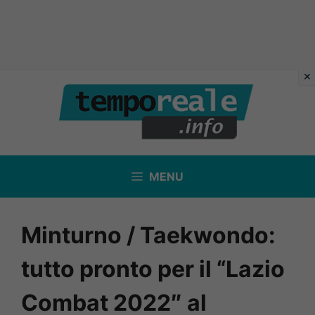
Vai
al
contenuto
MENU
Minturno / Taekwondo:
tutto pronto per il “Lazio
Combat 2022″ al