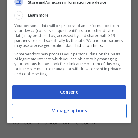
Store and/or access information on a device
Per il padre spirituale della famiglia
Learn more
Bondanese, tuttavia, per l’omicida di Romeo
Your personal data will be processed and information from
your device (cookies, unique identifiers, and other device
due anni di volontariato da trascorrere in
data) may be stored by, accessed by and shared with 319
partners, or used specifically by this site. We and our partners
alcune parrocchie del casertano “possono e
may use precise geolocation data.
List of partners.
non devono diventare un contrappeso
Some vendors may process your personal data on the basis
of legitimate interest, which you can object to by managing
rispetto ad una sentenza emessa da un
your options below. Look for a link at the bottom of this page
or in the site menu to manage or withdraw consent in privacy
sistema, quello della giustizia minorile in Italia,
and cookie settings.
definito “profondamente ingiusto”. Questi
Consent
ragazzi, che non vanno lasciati soli, devono
dimostrare di aver capito la lezione di aver
Manage options
sbagliato. Due anni sono tanti come
potrebbero risultare anche pochi”.