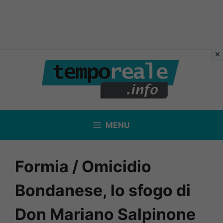
Vai
al
contenuto
MENU
Formia / Omicidio
Bondanese, lo sfogo di
Don Mariano Salpinone