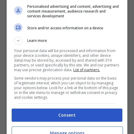
Latina, la presenza di indiani
(soprattutto
Personalised advertising and content, advertising and
content measurement, audience research and
quelli provenienti dal Punjab), nonché tunisini
services development
e bengalesi. Per i braccianti sfruttati e vittime
Store and/or access information on a device
di caporalato si va da lunghi orari di lavoro
Learn more
giornaliero alla bassa retribuzione, che è in
Your personal data will be processed and information from
genere minore di circa un terzo/la metà,
your device (cookies, unique identifiers, and other device
data) may be stored by, accessed by and shared with 319
dunque intorno ai 500-700 euro invece di
partners, or used specifically by this site. We and our partners
may use precise geolocation data.
List of partners.
circa 1.100-1.200, senza nessuna
Some vendors may process your personal data on the basis
considerazione per le competenze
of legitimate interest, which you can object to by managing
your options below. Look for a link at the bottom of this page
professionali. La presentazione del dossier ha
or in the site menu to manage or withdraw consent in privacy
and cookie settings.
promosso un dibattito a cui hanno
partecipato, tra gli altri, il magistrato Gian
Consent
Carlo Caselli, presidente del Comitato
Scientifico della Fondazione Osservatorio
Manage options