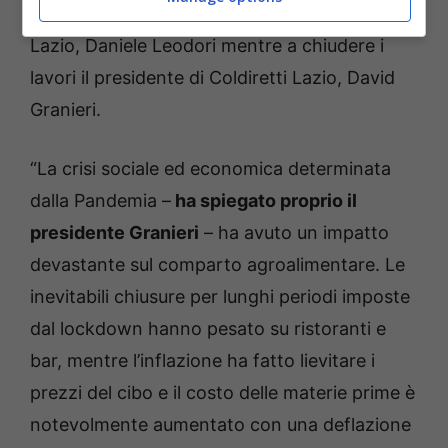
Agromafie; il Vice Presidente della Regione
Lazio, Daniele Leodori mentre a chiudere i
lavori il presidente di Coldiretti Lazio, David
Granieri.
“La crisi sociale ed economica determinata
dalla Pandemia –
ha spiegato proprio il
presidente Granieri
– ha avuto un impatto
devastante sul comparto agroalimentare. Le
inevitabili chiusure per lunghi periodi imposte
dal lockdown hanno pesato su ristoranti e
bar, mentre l’inflazione ha fatto lievitare i
prezzi del cibo e il costo delle materie prime è
notevolmente aumentato con una deflazione