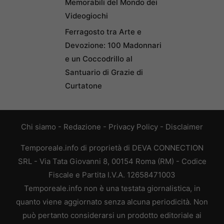
Memorabili del Mondo dei
Videogiochi
Ferragosto tra Arte e
Devozione: 100 Madonnari
e un Coccodrillo al
Santuario di Grazie di
Curtatone
Chi siamo
-
Redazione
-
Privacy Policy
-
Disclaimer
Temporeale.info di proprietà di DEVA CONNECTION
SRL - Via Tata Giovanni 8, 00154 Roma (RM) - Codice
Fiscale e Partita I.V.A. 12658471003
Temporeale.info non è una testata giornalistica, in
quanto viene aggiornato senza alcuna periodicità. Non
può pertanto considerarsi un prodotto editoriale ai