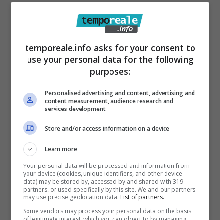
temporeale.info asks for your consent to
use your personal data for the following
purposes:
Personalised advertising and content, advertising and
content measurement, audience research and
services development
Store and/or access information on a device
Articoli recenti
Learn more
Disney+: Tra Piani Gratuiti
Your personal data will be processed and information from
e Collaborazioni con
your device (cookies, unique identifiers, and other device
TikTok per Contrastare
data) may be stored by, accessed by and shared with 319
partners, or used specifically by this site. We and our partners
l’Ascesa di YouTube
may use precise geolocation data.
List of partners.
Da Gioco a Tragedia:
Some vendors may process your personal data on the basis
of legitimate interest, which you can object to by managing