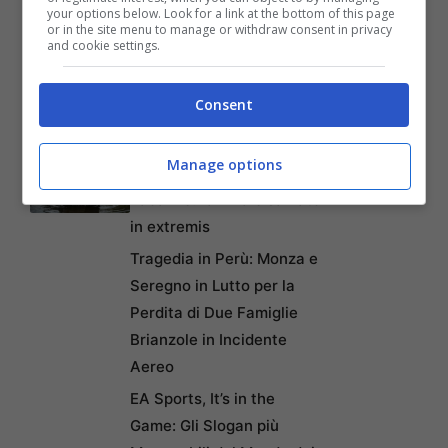
Chiede 176 Milioni per
your options below. Look for a link at the bottom of this page
or in the site menu to manage or withdraw consent in privacy
Paralisi Causata da
and cookie settings.
Swatting Durante Partita
di Rust
Consent
Abbandona Pongo, il suo
cane meticcio, senza cibo
Manage options
né acqua durante le
vacanze: l’animale salvato
in extremis
Tragedia in Perù: Monza e
Seregno in Lutto per la
Perdita di Due Famiglie
Brianzole in Incidente
Aereo
EA Sports, It’s in the
Game: Gli Slogan più