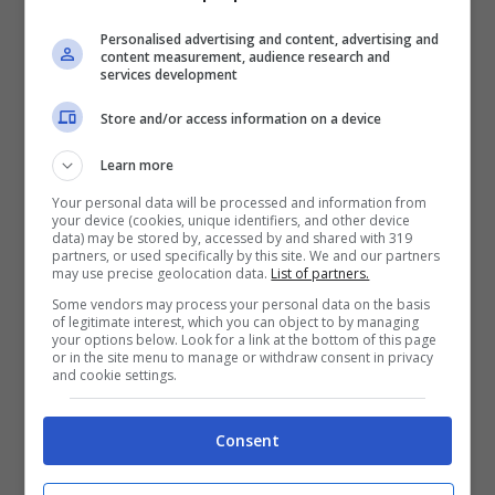
“Il cinema è tante cose –
aggiunge Laura
Personalised advertising and content, advertising and
content measurement, audience research and
Imbimbo, del gruppo Asperger Lazio ODV –
services development
innanzitutto racconto con immagini parole e
Store and/or access information on a device
musiche. Un racconto che sfida le regole del
Learn more
tempo e dello spazio. Una fabbrica di sogni.
Your personal data will be processed and information from
Ma è anche un luogo fisico. Una sala buia in
your device (cookies, unique identifiers, and other device
data) may be stored by, accessed by and shared with 319
cui si condividono in silenzio emozioni
partners, or used specifically by this site. We and our partners
may use precise geolocation data.
List of partners.
personali. Al cinema si può essere soli o in
Some vendors may process your personal data on the basis
compagnia. Alla fine della proiezione si può
of legitimate interest, which you can object to by managing
your options below. Look for a link at the bottom of this page
tornare a casa, farsi una passeggiata per
or in the site menu to manage or withdraw consent in privacy
and cookie settings.
pensare a ciò che si è visto, scambiarsi pareri
sul film, decidere di prolungare l’incontro con
Consent
un caffè e molto altro. Il cinema e la cultura
uniscono le persone al di là di tutte le