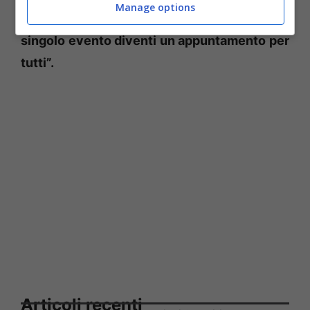
Manage options
barriere.
Il nostro proposito è che questo
singolo evento diventi un appuntamento per
tutti”.
Articoli recenti