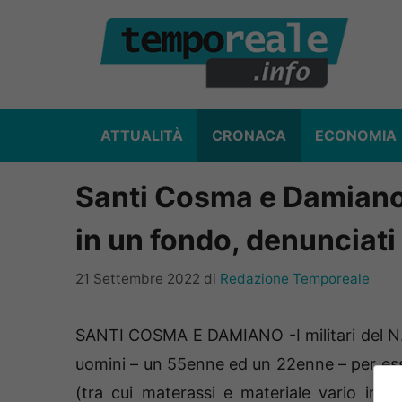
Vai
al
contenuto
ATTUALITÀ
CRONACA
ECONOMIA
Santi Cosma e Damiano /
in un fondo, denunciati
21 Settembre 2022
di
Redazione Temporeale
SANTI COSMA E DAMIANO -I militari del N
uomini – un 55enne ed un 22enne – per esser
(tra cui materassi e materiale vario in p