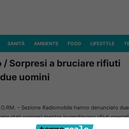
SANITÀ
AMBIENTE
FOOD
LIFESTYLE
T
 Sorpresi a bruciare rifiuti
 due uomini
.O.RM. – Sezione Radiomobile hanno denunciato due
e stati sorpresi mentre incendiavano rifiuti speciali
lastica) all’interno di un terreno sito a SS.Cosma e