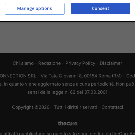
Manage options
Consent
Chi siamo
-
Redazione
-
Privacy Policy
-
Disclaimer
CONNECTION SRL - Via Tata Giovanni 8, 00154 Roma (RM) - Codic
a, in quanto viene aggiornato senza alcuna periodicità. Non può 
sensi della legge n. 62 del 07.03.2001
Copyright ©2026 - Tutti i diritti riservati -
Contattaci
e attività pubblicitarie su questo sito sono gestite da theCoreA