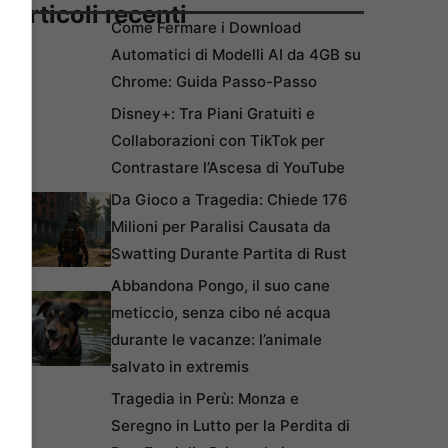
Articoli recenti
Come Fermare i Download
Automatici di Modelli AI da 4GB su
Chrome: Guida Passo-Passo
Disney+: Tra Piani Gratuiti e
Collaborazioni con TikTok per
Contrastare l’Ascesa di YouTube
Da Gioco a Tragedia: Chiede 176
Milioni per Paralisi Causata da
Swatting Durante Partita di Rust
Abbandona Pongo, il suo cane
meticcio, senza cibo né acqua
durante le vacanze: l’animale
salvato in extremis
Tragedia in Perù: Monza e
Seregno in Lutto per la Perdita di