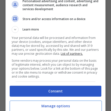
Personalised advertising and content, advertising and
content measurement, audience research and
services development
Store and/or access information on a device
Learn more
Your personal data will be processed and information from
your device (cookies, unique identifiers, and other device
data) may be stored by, accessed by and shared with 319
partners, or used specifically by this site. We and our partners
may use precise geolocation data.
List of partners.
Some vendors may process your personal data on the basis
of legitimate interest, which you can object to by managing
your options below. Look for a link at the bottom of this page
or in the site menu to manage or withdraw consent in privacy
and cookie settings.
Consent
Articoli recenti
Disney+: Tra Piani Gratuiti
e Collaborazioni con
Manage options
TikTok per Contrastare