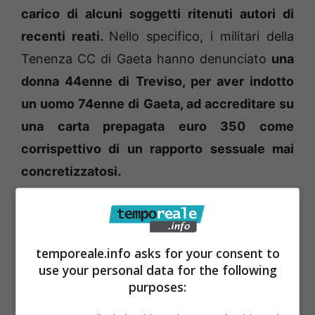
carico di alcuni soggetti ritenuti autori di
recenti reati.
Nello specifico, i militari della
Tenenza CC di Gaeta hanno denunciato
una
donna 44enne di Treviso, per aver indotto
un uomo 74enne di Gaeta, ad accreditare su
una carta prepagata euro 350 come
corrispettivo di un rapporto sessuale mai
concretizzatosi.
temporeale.info asks for your consent to
use your personal data for the following
purposes: