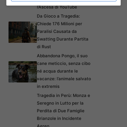
l’Ascesa di YouTube
Da Gioco a Tragedia:
Chiede 176 Milioni per
Paralisi Causata da
Swatting Durante Partita
di Rust
Abbandona Pongo, il suo
cane meticcio, senza cibo
né acqua durante le
vacanze: l’animale salvato
in extremis
Tragedia in Perù: Monza e
Seregno in Lutto per la
Perdita di Due Famiglie
Brianzole in Incidente
Aereo