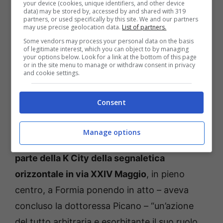
a tutela del comune di Formia, magari
your device (cookies, unique identifiers, and other device
data) may be stored by, accessed by and shared with 319
avviando o meno un’indagine interna
su
partners, or used specifically by this site. We and our partners
may use precise geolocation data.
List of partners.
quanto gravemente segnalato dalla dirigente
Some vendors may process your personal data on the basis
Picano”.
of legitimate interest, which you can object to by managing
your options below. Look for a link at the bottom of this page
or in the site menu to manage or withdraw consent in privacy
and cookie settings.
Il
consigliere imprenditore era stato
accusato anche di un comportamento grave
Consent
se l’accusa mossa nei suoi riguardi
corrispondesse a verità: la scorsa primavera
Manage options
avrebbe bloccato i lavori di rifacimento da
parte della K City della segnaletica
orizzontale in via XXIV Maggio
, in pieno
centro, a Formia ponendo in atto – aveva
concluso la dottoressa Picano – “un’azione
del tutto arbitraria e esorbitante il suo ruolo