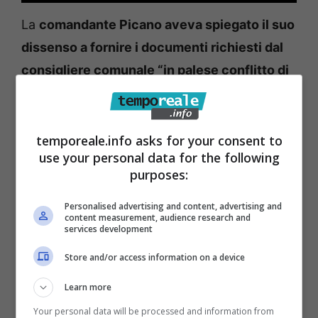
La
comandante Picano aveva spiegato il suo
dissenso a fornire i documenti richiesti dal
consigliere comunale “in palese conflitto di
interesse”
perché “è potenzialmente
portatore di un interesse personale,
divergente da quello affidato alle cure
temporeale.info asks for your consent to
use your personal data for the following
dell’organo di rappresentanza di cui fa parte,
purposes:
il consiglio comunale di Formia”. L’audizione
della segretaria Saccoccia servirà alla
Personalised advertising and content, advertising and
content measurement, audience research and
commissione Trasparenza del comune per
services development
accertare se “dal 27 luglio scorso”– è il giorno
Store and/or access information on a device
dell’invio della lettera della dottoressa Picano
Learn more
– sia stato “assunto o meno qualche
iniziativa
Your personal data will be processed and information from