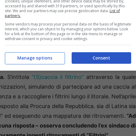
(cookies, unique identifiers, and other device data) may be stored by,
accessed by and shared with 319 partners, or used specifically by this
site. We and our partners may use precise geolocation data.
List of
partners.
Some vendors may process your personal data on the basis of legitimate
interest, which you can object to by managing your options below. Look
for a link at the bottom of this page or in the site menu to manage or
withdraw consent in privacy and cookie settings.
Manage options
Consent
ni sui social
l’iniziativa promossa per sabato 24
a.
S’intitola
“(S)caccia il filtrino”
attraverso la quale
anizzazioni, simulando di partecipare ad una caccia al
a e a raccogliere i filtrini lungo il litorale. Nell’aprile
sposto alla Procura della Repubblica. sia di Latina sia
ini” ed eseguendo una mappatura dei ritrovamenti.
“Ad
alcuna risposta – osserva concludendo l’ex sindaco di
uovamente ingenti ritrovamenti di “Filtrini”.