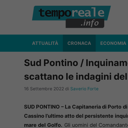
Vai
al
contenuto
ATTUALITÀ
CRONACA
ECONOMIA
Sud Pontino / Inquinamen
scattano le indagini del
16 Settembre 2022
di
Saverio Forte
SUD PONTINO – La Capitaneria di Porto di 
Cassino l’ultimo atto del persistente inq
mare del Golfo.
Gli uomini del Comandant