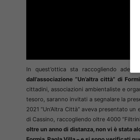
In quest’ottica sta raccogliendo adesio
dall’associazione “Un’altra città” di Formi
cittadini, associazioni ambientaliste e org
tesoro, saranno invitati a segnalare la presenz
2021 “Un’Altra Città” aveva presentato un e
di Cassino, raccogliendo oltre 4000 “Filtr
oltre un anno di distanza, non vi è stata 
Formia, Paola Villa – e si sono verificati n