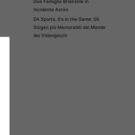
Due Famiglie Brianzole in
Incidente Aereo
EA Sports, It’s in the Game: Gli
Slogan più Memorabili del Mondo
dei Videogiochi