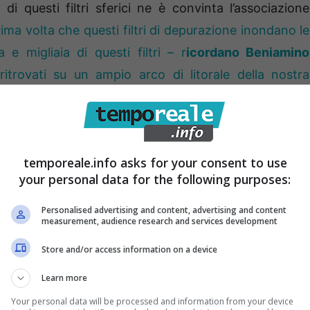
 questi filtri sferici ne è convinta l’associazione
rima volta che questi filtri di depurazione inondano le
e migliaia di questi filtri – r
icordano Beniamino
itrovati su un ampio arco di litorale della nostra
temporeale.info asks for your consent to use
your personal data for the following purposes:
Personalised advertising and content, advertising and content
measurement, audience research and services development
Store and/or access information on a device
Learn more
Your personal data will be processed and information from your device