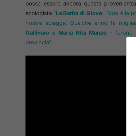
possa essere ancora questa provenienza di
ecologista
“La Barba di Giove
: “Non è la p
nostre spiagge. Qualche anno fa migliaia 
Gallinaro e Maria Rita Manzo –
furono r
provincia”.