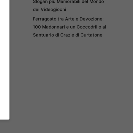
Slogan più Memorabili del Mondo
dei Videogiochi
Ferragosto tra Arte e Devozione:
100 Madonnari e un Coccodrillo al
Santuario di Grazie di Curtatone