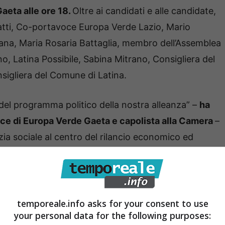
Gaeta alle ore 18.
Oltre ai candidati e alle candidate,
ratti, Co-portavoce Europa Verde Lazio, Mario
aliana, Maria Rosaria Battaglia, membro dell’Assemblea
o, Latina Possibile, Sabina Mitrano, Consigliera del
igliera del Comune di Latina.
del programma politico della nostra alleanza” –
ha
oce di Europa Verde Gaeta e capolista alla Camera
–
izia sociale al centro del rilancio economico ed
 e per il sud pontino, in particolare, dove la
ente e delle persone appare particolarmente urgente”.
temporeale.info asks for your consent to use
your personal data for the following purposes: