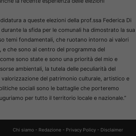
anche la recente esperienza delle elezioni
idatura a queste elezioni della prof.ssa Federica Di
à durante la sfida per le comunali ha dimostrato la sua
so temi fondamentali, che ruotano intorno ai valori
le, e che sono al centro del programma del
 come sono state e sono una priorità del mio e
isorse ambientali, la tutela delle peculiarità del
 la valorizzazione del patrimonio culturale, artistico e
olitiche sociali sono le battaglie che porteremo
uguriamo per tutto il territorio locale e nazionale.”
Chi siamo
-
Redazione
-
Privacy Policy
-
Disclaimer