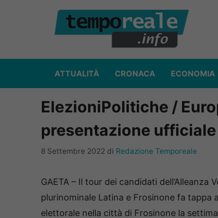
Vai
al
contenuto
ATTUALITÀ
CRONACA
ECONOMIA
ElezioniPolitiche / Euro
presentazione ufficiale
8 Settembre 2022
di
Redazione Temporeale
GAETA – Il tour dei candidati dell’Alleanza V
plurinominale Latina e Frosinone fa tappa
elettorale nella città di Frosinone la settim