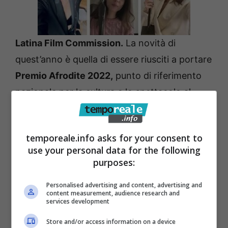
Latina Film Commission.
La novità di
quest’anno è quella di essere riusciti a portare
Premio Afrodite 2022,
punto di riferimento
nazionale per la cultura e lo spettacolo al
femminile, proprio nel nostro Parco. L
a
kermesse, organizzata in collaborazione con
temporeale.info asks for your consent to
Aeneas’landing Resort è prevista per sabato
use your personal data for the following
01 ottobre 2022 alle ore 19:00 presso il
purposes:
Museo Archeologico nazionale di Sperlonga.
Personalised advertising and content, advertising and
content measurement, audience research and
services development
“Siamo particolarmente orgogliosi di essere
riusciti a portare un Premio di caratura
Store and/or access information on a device