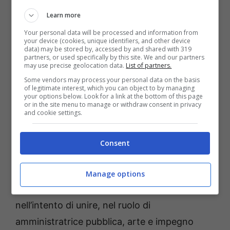
nazionale»
dice la Presidente Carmela
Learn more
Cassetta
«e soprattutto che questo abbia un
Your personal data will be processed and information from
chiara dimensione femminile. È scomodo
your device (cookies, unique identifiers, and other device
data) may be stored by, accessed by and shared with 319
ricordare quanto, proprio in settori come il
partners, or used specifically by this site. We and our partners
may use precise geolocation data.
List of partners.
cinema e lo spettacolo – che dovrebbero
Some vendors may process your personal data on the basis
of legitimate interest, which you can object to by managing
essere il volano progressista della nostra
your options below. Look for a link at the bottom of this page
or in the site menu to manage or withdraw consent in privacy
cultura – le donne siano, ancora oggi,
and cookie settings.
ingiustamente relegate a ruoli di secondo
piano e di mancato riconoscimento di qualità
Consent
e talenti. Lo svolgimento dell’edizione 2022
del Premio a Sperlonga si deve proprio alla
Manage options
determinazione della Presidente Cassetta
nell’intento di unire, nel ruolo di
amministratrice pubblica, arte e impegno