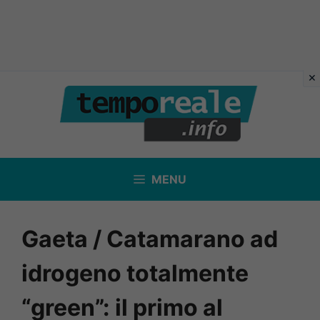
Vai
al
contenuto
MENU
Gaeta / Catamarano ad
idrogeno totalmente
“green”: il primo al