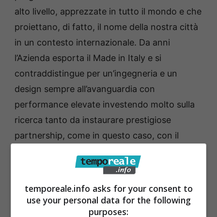
alto livello, apprezzate in tutto il mondo e che
proiettano, di fatto, il nome della nostra città
in un contesto internazionale. Da anni
l’Azienda esporta il Made in Italy e si
contraddistingue per un’ingegneria e un
design sempre all’avanguardia con
performance elevate investendo molto sulla
ricerca tanto da instaurare prestigiose
partnership, come in questo caso, con il
Punch Torino, un’eccellenza italiana con sede
nella cittadella universitaria del Politecnico di
Torino. Progetti ambiziosi e straordinari,
temporeale.info asks for your consent to
imbarcazioni realizzate grazie alla
use your personal data for the following
purposes:
professionalità del management e delle