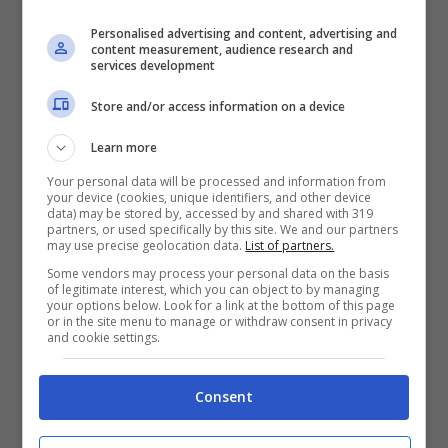
maestranze”.
Personalised advertising and content, advertising and
content measurement, audience research and
services development
“Siamo certi –
prosegue Leccese
– che il
Store and/or access information on a device
catamarano Super Classic CAT70 “The Island”
realizzato a Gaeta solcherà i mari di tutto il
Learn more
mondo segnando un passaggio epocale
Your personal data will be processed and information from
your device (cookies, unique identifiers, and other device
grazie alla sua propulsione a combustione
data) may be stored by, accessed by and shared with 319
partners, or used specifically by this site. We and our partners
interna 100% alimentata ad idrogeno, una
may use precise geolocation data.
List of partners.
risorsa che ha come unica emissione il vapore
Some vendors may process your personal data on the basis
of legitimate interest, which you can object to by managing
e quindi nessun effetto inquinante. È una
your options below. Look for a link at the bottom of this page
or in the site menu to manage or withdraw consent in privacy
svolta importantissima per la creazione di
and cookie settings.
energia pulita grazie ad una tecnologia
Consent
applicata che, in questa circostanza, si
applica alla nautica ma che può interessare