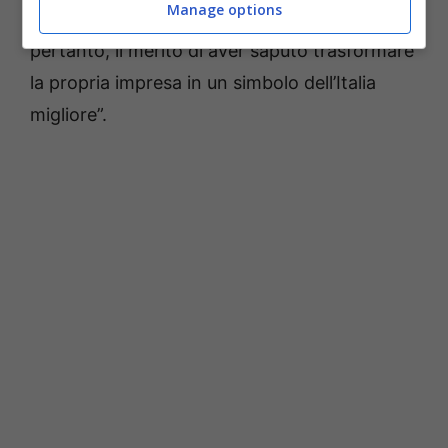
Manage options
anche altri settori. A Roberto Buonomo,
pertanto, il merito di aver saputo trasformare
la propria impresa in un simbolo dell’Italia
migliore”.