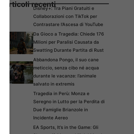
Articoli recenti
Disney+: Tra Piani Gratuiti e
Collaborazioni con TikTok per
Contrastare l’Ascesa di YouTube
Da Gioco a Tragedia: Chiede 176
Milioni per Paralisi Causata da
Swatting Durante Partita di Rust
Abbandona Pongo, il suo cane
meticcio, senza cibo né acqua
durante le vacanze: l’animale
salvato in extremis
Tragedia in Perù: Monza e
Seregno in Lutto per la Perdita di
Due Famiglie Brianzole in
Incidente Aereo
EA Sports, It’s in the Game: Gli