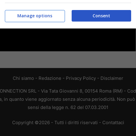
Manage options
Consent
Chi siamo
-
Redazione
-
Privacy Policy
-
Disclaimer
CONNECTION SRL - Via Tata Giovanni 8, 00154 Roma (RM) - Codic
a, in quanto viene aggiornato senza alcuna periodicità. Non può 
sensi della legge n. 62 del 07.03.2001
Copyright ©2026 - Tutti i diritti riservati -
Contattaci