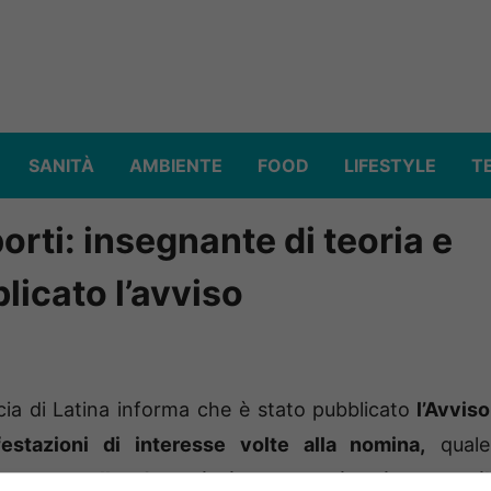
SANITÀ
AMBIENTE
FOOD
LIFESTYLE
T
porti: insegnante di teoria e
blicato l’avviso
incia di Latina informa che è stato pubblicato
l’Avviso
estazioni di interesse volte alla nomina,
quale
’esame,
nella Commissione esaminatrice per il