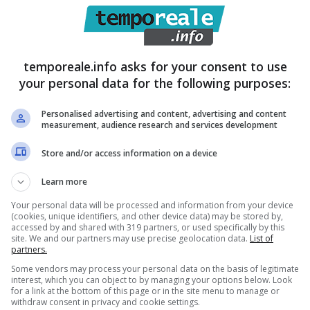
e per insegnate di teoria e per istruttore di guida
teresse dovranno pervenire, a mezzo pec entro le ore
to sono scaricabili sul sito
www.provincia.latina.it
alla
temporeale.info asks for your consent to use
your personal data for the following purposes:
Personalised advertising and content, advertising and content
measurement, audience research and services development
Store and/or access information on a device
Learn more
Your personal data will be processed and information from your device
(cookies, unique identifiers, and other device data) may be stored by,
accessed by and shared with 319 partners, or used specifically by this
site. We and our partners may use precise geolocation data.
List of
partners.
Some vendors may process your personal data on the basis of legitimate
interest, which you can object to by managing your options below. Look
for a link at the bottom of this page or in the site menu to manage or
withdraw consent in privacy and cookie settings.