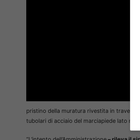
pristino della muratura rivestita in travert
tubolari di acciaio del marciapiede lato mar
“L’intento dell’Amministrazione
– rileva il 