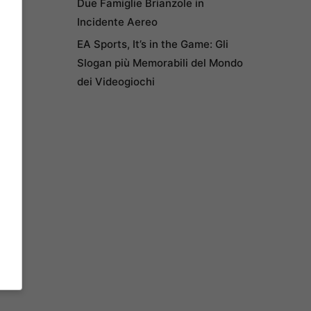
Due Famiglie Brianzole in
Incidente Aereo
EA Sports, It’s in the Game: Gli
Slogan più Memorabili del Mondo
dei Videogiochi