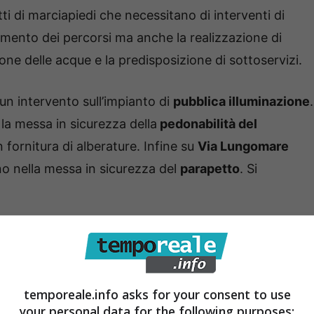
ti di marciapiedi che necessitano di interventi di
acimento dei percorsi ma anche la realizzazione di
ione delle acque e la predisposizione di sottoservizi.
un intervento sull’impianto di
pubblica illuminazione
.
 la messa in sicurezza della
pedonabilità del
 fornitura di alberature. Infine su
Via Lungomare
no nella messa in sicurezza del
parapetto
. Si
temporeale.info asks for your consent to use
your personal data for the following purposes: