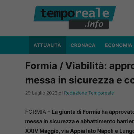
Vai
al
contenuto
ATTUALITÀ
CRONACA
ECONOMIA
Formia / Viabilità: appr
messa in sicurezza e 
29 Luglio 2022
di
Redazione Temporeale
FORMIA –
La giunta di Formia ha approvat
messa in sicurezza e abbattimento barrier
XXIV Maggio, via Appia lato Napoli e Lungom