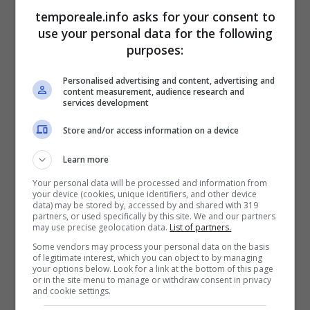
temporeale.info asks for your consent to
collocata in uno dei luoghi più suggestivi della
use your personal data for the following
Riviera di Ulisse. Le importanti novità, inoltre,
purposes:
riguarderanno la nomina del Presidente del
Personalised advertising and content, advertising and
Comitato d’onore, un ruolo introdotto
content measurement, audience research and
services development
quest’anno e dedicato appositamente ad una
personalità di spicco della nostra Città; e
Store and/or access information on a device
l’istituzione di un riconoscimento inedito e
Learn more
speciale, inserito tra i premi che verranno
Your personal data will be processed and information from
attribuiti nel corso della serata.
your device (cookies, unique identifiers, and other device
data) may be stored by, accessed by and shared with 319
partners, or used specifically by this site. We and our partners
may use precise geolocation data.
List of partners.
Some vendors may process your personal data on the basis
of legitimate interest, which you can object to by managing
your options below. Look for a link at the bottom of this page
or in the site menu to manage or withdraw consent in privacy
and cookie settings.