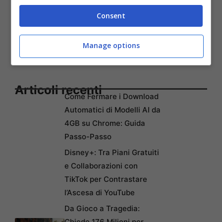
Consent
Manage options
Articoli recenti
Come Fermare i Download
Automatici di Modelli AI da
4GB su Chrome: Guida
Passo-Passo
Disney+: Tra Piani Gratuiti
e Collaborazioni con
TikTok per Contrastare
l’Ascesa di YouTube
Da Gioco a Tragedia:
Chiede 176 Milioni per