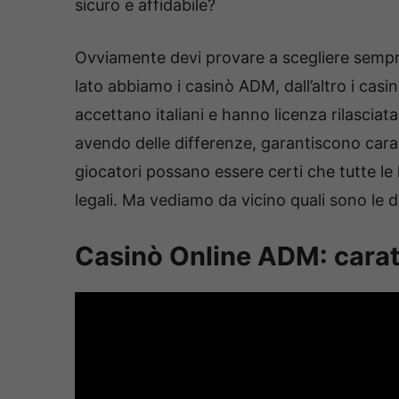
sicuro e affidabile?
Ovviamente devi provare a scegliere sempre
lato abbiamo i casinò ADM, dall’altro i casin
accettano italiani e hanno licenza rilasciat
avendo delle differenze, garantiscono cara
giocatori possano essere certi che tutte le l
legali. Ma vediamo da vicino quali sono le d
Casinò Online ADM: caratt