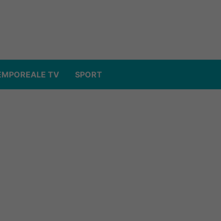
EMPOREALE TV
SPORT