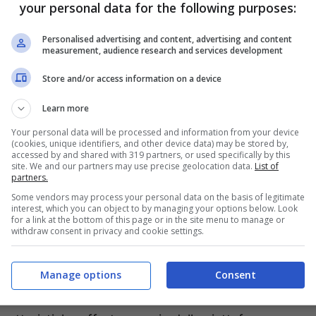
your personal data for the following purposes:
e licenze donate. Ogni giocatore inizia la sua
e davanti a qualsiasi problematica potrà avere le
Personalised advertising and content, advertising and content
measurement, audience research and services development
rità.
Store and/or access information on a device
 di questa licenza. I bonus sono più limitati e hanno
Learn more
ispettare delle peculiarità precise e allora che cosa può
Your personal data will be processed and information from your device
all’ADM
? L’autoesclusione, ebbene sì. Si tratta di una
(cookies, unique identifiers, and other device data) may be stored by,
accessed by and shared with 319 partners, or used specifically by this
utelarsi dal gioco ed evitare di finire vittima di
site. We and our partners may use precise geolocation data.
List of
partners.
a. Con questo strumento invece è possibile
Some vendors may process your personal data on the basis of legitimate
interest, which you can object to by managing your options below. Look
e proprie finanze e risparmi, vivendo il gioco
for a link at the bottom of this page or in the site menu to manage or
withdraw consent in privacy and cookie settings.
to e non un pericolo.
ori italiani a scegliere altre piattaforme con licenza.
Manage options
Consent
e la possibilità di scegliere tra metodi di pagamento