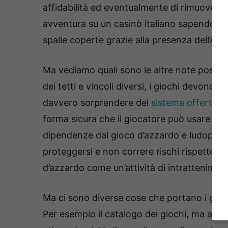
affidabilità ed eventualmente di rimuovere l
avventura su un casinò italiano sapendo ch
spalle coperte grazie alla presenza dell’Auto
Ma vediamo quali sono le altre note positive
dei tetti e vincoli diversi, i giochi devono r
davvero sorprendere del
sistema offerto d
forma sicura che il giocatore può usare per t
dipendenze dal gioco d’azzardo e ludopati
proteggersi e non correre rischi rispetto all
d’azzardo come un’attività di intrattenimen
Ma ci sono diverse cose che portano i giocat
Per esempio il catalogo dei giochi, ma anch