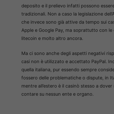
deposito e il prelievo infatti possono esser
tradizionali. Non a caso la legislazione del
che invece sono già attive da tempo sui ca
Apple e Google Pay, ma soprattutto con le c
litecoin e molto altro ancora.
Ma ci sono anche degli aspetti negativi risp
casi non è utilizzato e accettato PayPal. Ino
quella italiana, pur essendo sempre considera
fossero delle problematiche o dispute, in I
mentre all’estero è il casinò stesso a dover
contare su nessun ente e organo.