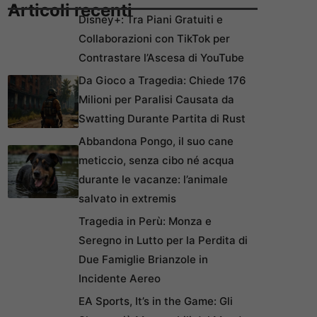
Articoli recenti
Disney+: Tra Piani Gratuiti e
Collaborazioni con TikTok per
Contrastare l’Ascesa di YouTube
Da Gioco a Tragedia: Chiede 176
Milioni per Paralisi Causata da
Swatting Durante Partita di Rust
Abbandona Pongo, il suo cane
meticcio, senza cibo né acqua
durante le vacanze: l’animale
salvato in extremis
Tragedia in Perù: Monza e
Seregno in Lutto per la Perdita di
Due Famiglie Brianzole in
Incidente Aereo
EA Sports, It’s in the Game: Gli