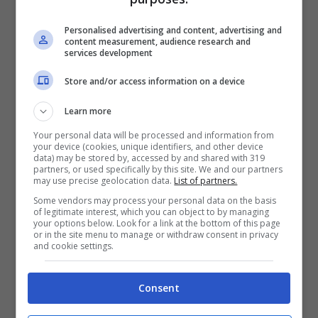
sarà importante gestire e prevenire problemi
Personalised advertising and content, advertising and
muscolari dovuti all’affaticamento.
content measurement, audience research and
services development
“E’ un evento sportivo ormai di grande
Store and/or access information on a device
tradizione nel nostro territorio che ha sempre
Learn more
richiamato un gran numero di presenze –
Your personal data will be processed and information from
commentano
il sindaco Gianluca Taddeo e
your device (cookies, unique identifiers, and other device
data) may be stored by, accessed by and shared with 319
l’assessore allo Sport Eleonora Zangrillo –
partners, or used specifically by this site. We and our partners
may use precise geolocation data.
List of partners.
Anche quest’anno i numeri sono altamente
Some vendors may process your personal data on the basis
of legitimate interest, which you can object to by managing
significativi all’interno di un contesto e di uno
your options below. Look for a link at the bottom of this page
or in the site menu to manage or withdraw consent in privacy
scenario unico e suggestivo come i Monti
and cookie settings.
Aurunci. E’ l’occasione ancora una volta per
promuovere e valorizzare il nostro
Consent
comprensorio. Si tratta di un percorso unico