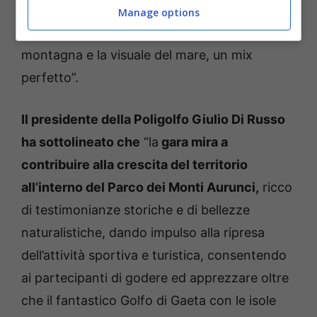
nel suo genere, dal punto di visto tecnico e
Manage options
paesaggistico, tra la bellezza della nostra
montagna e la visuale del mare, un mix
perfetto”.
Il presidente della Poligolfo Giulio Di Russo
ha sottolineato che
“la
gara mira a
contribuire alla crescita del territorio
all’interno del Parco dei Monti Aurunci,
ricco
di testimonianze storiche e di bellezze
naturalistiche, dando impulso alla ripresa
dell’attività sportiva e turistica, consentendo
ai partecipanti di godere ed apprezzare oltre
che il fantastico Golfo di Gaeta con le isole