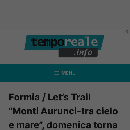
Vai
al
contenuto
MENU
Formia / Let’s Trail
“Monti Aurunci-tra cielo
e mare”, domenica torna