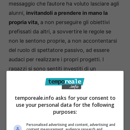
messaggio che l’autore ha voluto lasciare agli
alunni,
invitandoli a prendere in mano la
propria vita,
a non perseguire gli obiettivi
prefissati da altri, a sovvertire le regole se
non le sentono proprie, a non accontentarsi
del ruolo di spettatore passivo, ad essere
audaci per realizzare i propri progetti. I
ragazzi si sono sentiti investiti di un
importante ruolo socio-culturale; quello di
essere un volano per la cultura, se leggono
libri, se vanno al cinema, se vanno a teatro,
temporeale.info asks for your consent to
use your personal data for the following
se diventano loro stessi humus fertile perché
purposes:
la conoscenza circoli” – racconta una breve
nota a margine dell’iniziativa, affidata al
Personalised advertising and content, advertising and
content measurement, audience research and