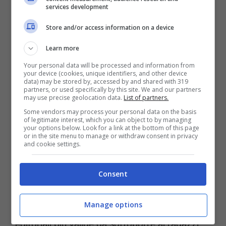
profilo social dell’istituto scolastico.
services development
Store and/or access information on a device
Con l’idea di rinnovare l’appuntamento nei
prossimi anni, il progetto è reso possibile
Learn more
dalla collaborazione della
Dirigente
Your personal data will be processed and information from
your device (cookies, unique identifiers, and other device
scolastica
– la
Prof.ssa Rosaria Bianchi –
ed
data) may be stored by, accessed by and shared with 319
partners, or used specifically by this site. We and our partners
il suo staff, del
Dsga Vincenzo Spagnardi
, di
may use precise geolocation data.
List of partners.
tutto il personale Ata, ma con anche il
Some vendors may process your personal data on the basis
of legitimate interest, which you can object to by managing
patrocinio del
Comune di Fondi,
il supporto
your options below. Look for a link at the bottom of this page
or in the site menu to manage or withdraw consent in privacy
della
Banca popolare di Fondi
, la casa di
and cookie settings.
produzione On. Broadway ed
Enza Campino
Consent
la libraia di “Tuttilibri” a Formia
che insieme
con l
a professoressa Maria Pica
– ideatrice
Manage options
del progetto – individuano le proposte
editoriali più valide da sottoporre ai ragazzi.