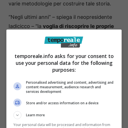
varie metodologie per costruire tale storia.
“Negli ultimi anni” – spiega il neopresidente
Iadicicco – “la
voglia di riscoprire le proprie
origini
è cresciuta in maniera esponenziale.
Spessissimo riceviamo richieste dall’estero da
parte di discendenti di italiani emigrati che
temporeale.info asks for your consent to
use your personal data for the following
desiderano riscoprire le proprie radici. Da
purposes:
questo ne scaturisce un nuovo fenomeno
inquadrato
come turismo genealogico.
Personalised advertising and content, advertising and
content measurement, audience research and
Ringrazio il fondatore dell’Istituto e direttore
services development
Pierfelice degli Uberti e tutto il direttivo per
Store and/or access information on a device
avermi dato questa possibilità”.
Learn more
Tra conferme e nuove nomine il resto del
Your personal data will be processed and information from
consiglio direttivo è così delineato:
Vice