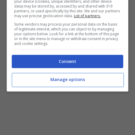
your device (cookies, unique identifiers, and other device
data) may be stored by, accessed by and shared with 319
Presidente, Dr. Marco Horak. Segretario-
partners, or used specifically by this site. We and our partners
may use precise geolocation data.
List of partners.
Tesoriere,
Some vendors may process your personal data on the basis
Dr.ssa Maria Loredana Pinotti, Consiglieri, Dr.
of legitimate interest, which you can object to by managing
your options below. Look for a link at the bottom of this page
Ing. Renato Gaj e per finire un altro formiano,
or in the site menu to manage or withdraw consent in privacy
and cookie settings.
Alberto Simione pure presidente dell’Ass.
Webprogens.
Consent
Manage options