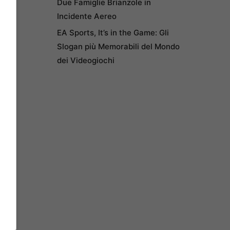
Due Famiglie Brianzole in
Incidente Aereo
EA Sports, It’s in the Game: Gli
Slogan più Memorabili del Mondo
dei Videogiochi