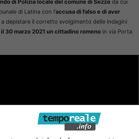
ando di Polizia locale del comune di Sezze
da cui
bunale di Latina con l’
accusa di falso e di aver
a depistare il corretto svolgimento delle indagini
a il 30 marzo 2021 un cittadino romeno
in via Porta