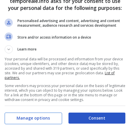
temporeale.info asks for your consent to use
your personal data for the following purposes:
Personalised advertising and content, advertising and content
measurement, audience research and services development
Store and/or access information on a device
Learn more
Your personal data will be processed and information from your device
idurre per i due da un anno a sei mesi il periodo di
(cookies, unique identifiers, and other device data) may be stored by,
accessed by and shared with 319 partners, or used specifically by this
cura di Latina Giuseppe De Falco ha
firmato la
site. We and our partners may use precise geolocation data.
List of
partners.
olineando come il quadro indiziario per i due
Some vendors may process your personal data on the basis of legitimate
Matteo Macari e Massimo Signore,
in prospettiva di
interest, which you can object to by managing your options below. Look
for a link at the bottom of this page or in the site menu to manage or
, sia “molto evidente”. Nella discussione dei rispettivi
withdraw consent in privacy and cookie settings.
 vigili urbani avevano rimarcato come i provvedimenti
Manage options
Consent
lle condotte denunciate dagli agenti della Squadra