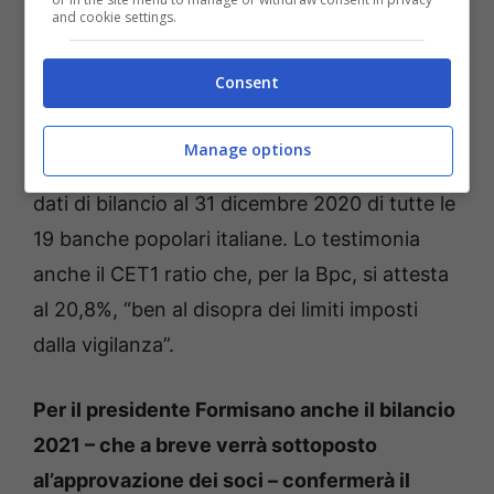
and cookie settings.
Lo testimonia, a tal riguardo, l’indice di
solidità Texas Ratio, che ha visto la Banca
Consent
Popolare del Cassinate al primo posto
secondo il report pubblicato dal quotidiano
Manage options
economico “Sole 24 Ore”, che ha analizzato i
dati di bilancio al 31 dicembre 2020 di tutte le
19 banche popolari italiane. Lo testimonia
anche il CET1 ratio che, per la Bpc, si attesta
al 20,8%, “ben al disopra dei limiti imposti
dalla vigilanza”.
Per il presidente Formisano anche il bilancio
2021 – che a breve verrà sottoposto
al’approvazione dei soci – confermerà il