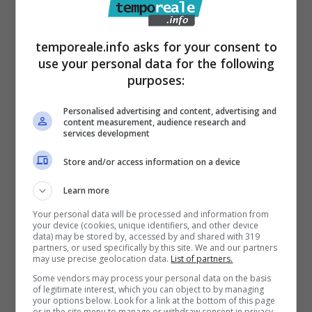
sempre, infatti, scegliamo profili di
investimento solidi, con rischi contenuti,
temporeale.info asks for your consent to
use your personal data for the following
buone performance reddituali e con
purposes:
prospettive di crescita,
proseguendo su
quello stile di ‘sana e prudente gestione’ che
Personalised advertising and content, advertising and
content measurement, audience research and
da sempre caratterizza le strategie della
services development
banca.
Si tratta di uno stile che, nel tempo, e
Store and/or access information on a device
in sessant’anni di storia, ci ha sempre
Learn more
premiato tanto che oggi i nostri clienti e i
Your personal data will be processed and information from
nostri soci – che nelle prossime settimane
your device (cookies, unique identifiers, and other device
data) may be stored by, accessed by and shared with 319
saranno chiamati a riunirsi in Assemblea –
partners, or used specifically by this site. We and our partners
may use precise geolocation data.
List of partners.
possono contare su una banca solida,
Some vendors may process your personal data on the basis
affidabile, sicura”.
of legitimate interest, which you can object to by managing
your options below. Look for a link at the bottom of this page
or in the site menu to manage or withdraw consent in privacy