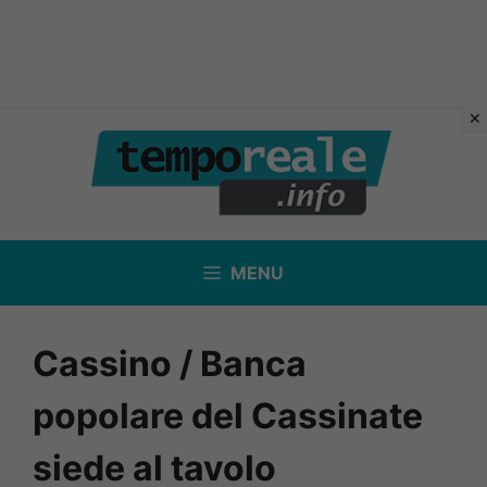
Vai
al
contenuto
MENU
Cassino / Banca
popolare del Cassinate
siede al tavolo