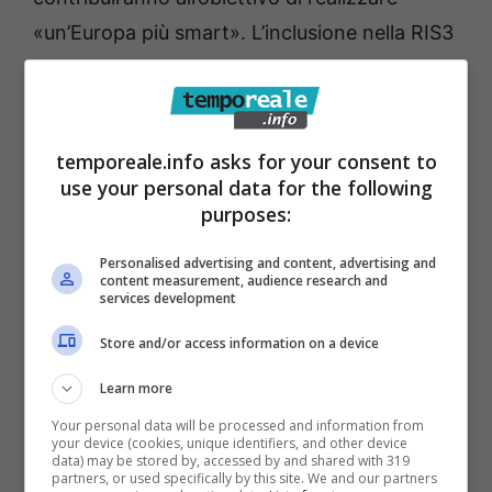
«un’Europa più smart». L’inclusione nella RIS3
Lazio di una specifica Area di
Specializzazione «Economia del Mare»
rappresenta con chiarezza l’intenzione della
temporeale.info asks for your consent to
Regione di puntare sul Mare come grande
use your personal data for the following
vettore di innovazione e di sviluppo
purposes:
economico-territoriale”.
Personalised advertising and content, advertising and
content measurement, audience research and
services development
“
Il tema della Blue Economy” ha aggiunto
Leodori,
“è
una delle priorità per la nostra
Store and/or access information on a device
Regione e per ciò che riguarda la
Learn more
programmazione dei fondi strutturali
Your personal data will be processed and information from
your device (cookies, unique identifiers, and other device
2021/2027
. Interventi mirati nell’ottica della
data) may be stored by, accessed by and shared with 319
partners, or used specifically by this site. We and our partners
formazione nei settori di incidenza, in