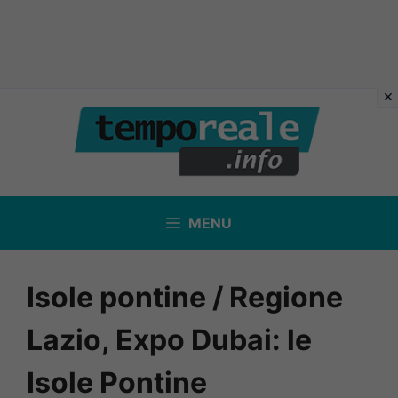
Vai
al
contenuto
MENU
Isole pontine / Regione
Lazio, Expo Dubai: le
Isole Pontine