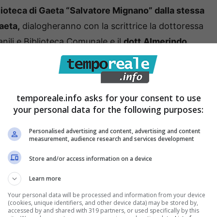
lioteca di Gaeta “Salvatore Mignano” dalla stessa
aeta,
dialogheranno con la scrittrice la dottoressa
anili e Biblioteca Comunale e il
dott.Almerindo
 scrittore originario di Castelforte .
temporeale.info asks for your consent to use
your personal data for the following purposes:
Personalised advertising and content, advertising and content
measurement, audience research and services development
Store and/or access information on a device
Learn more
Your personal data will be processed and information from your device
(cookies, unique identifiers, and other device data) may be stored by,
accessed by and shared with 319 partners, or used specifically by this