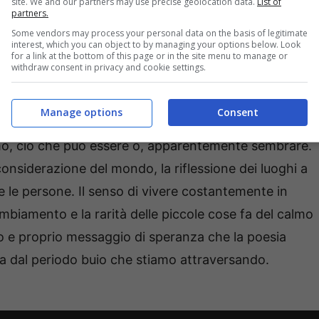
site. We and our partners may use precise geolocation data.
List of
partners.
Some vendors may process your personal data on the basis of legitimate
interest, which you can object to by managing your options below. Look
for a link at the bottom of this page or in the site menu to manage or
withdraw consent in privacy and cookie settings.
Manage options
Consent
e dalla bellezza della semplicità, la fugacità del
omo, ciò che può essere o, apparentemente sembrare.
onsiderazione del mondo, la riflessione dei luoghi a
tti e le persone. Il senso di vivere costantemente in
 cambiamento e la rarità delle piccole cose fa del calmo
o e proprio messaggio di speranza che la poesia
ita dal periodo buio che stiamo attraversando.