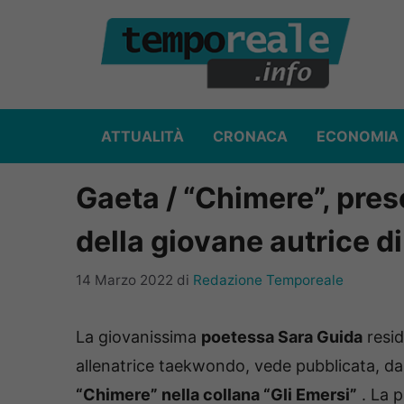
Vai
al
contenuto
ATTUALITÀ
CRONACA
ECONOMIA
Gaeta / “Chimere”, pres
della giovane autrice d
14 Marzo 2022
di
Redazione Temporeale
La giovanissima
poetessa Sara Guida
resid
allenatrice taekwondo, vede pubblicata, dal
“Chimere” nella collana “Gli Emersi”
. La p