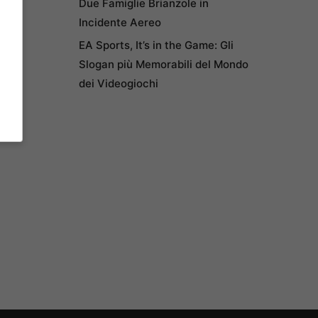
Due Famiglie Brianzole in
Incidente Aereo
EA Sports, It’s in the Game: Gli
Slogan più Memorabili del Mondo
dei Videogiochi