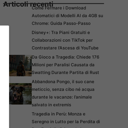
Articoli recenti
Come Fermare i Download
Automatici di Modelli AI da 4GB su
Chrome: Guida Passo-Passo
Disney+: Tra Piani Gratuiti e
Collaborazioni con TikTok per
Contrastare l’Ascesa di YouTube
Da Gioco a Tragedia: Chiede 176
Milioni per Paralisi Causata da
Swatting Durante Partita di Rust
Abbandona Pongo, il suo cane
meticcio, senza cibo né acqua
durante le vacanze: l’animale
salvato in extremis
Tragedia in Perù: Monza e
Seregno in Lutto per la Perdita di