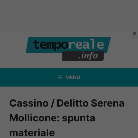
Vai
al
contenuto
MENU
Cassino / Delitto Serena
Mollicone: spunta
materiale