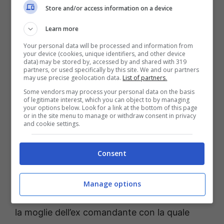
all’interno degli uffici della caserma dei
Store and/or access information on a device
Carabinieri di Arce quindi effettuando un
Learn more
percorso interno. Nella sua deposizione di
Your personal data will be processed and information from
your device (cookies, unique identifiers, and other device
venerdì’ ha affermato il contrario. Non è
data) may be stored by, accessed by and shared with 319
partners, or used specifically by this site. We and our partners
tardato ad affiorare il risentimento del
may use precise geolocation data.
List of partners.
presidente Capurso che ha anticipat
o la
Some vendors may process your personal data on the basis
of legitimate interest, which you can object to by managing
volontà di mandare una copia della
your options below. Look for a link at the bottom of this page
or in the site menu to manage or withdraw consent in privacy
deposizione di Colantonio in Procura per
and cookie settings.
valutare l’ipotesi della falsa testimonianza.
Consent
Alla festa del 40° compleanno della donna
partecipò anche la sorella dell’attuale vice
Manage options
sindaco di Arce, Annarita. Frequentava molto
la moglie dell’ex comandante con la quale