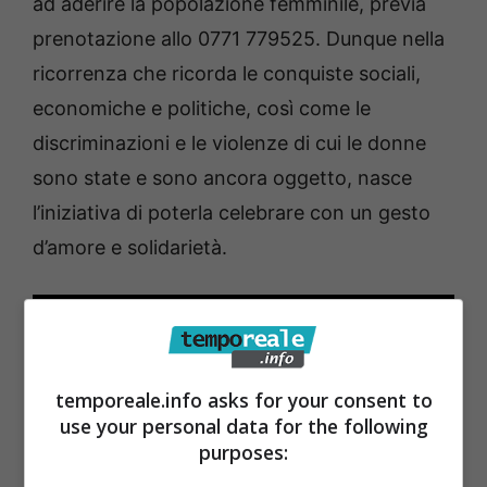
ad aderire la popolazione femminile, previa
prenotazione allo 0771 779525. Dunque nella
ricorrenza che ricorda le conquiste sociali,
economiche e politiche, così come le
discriminazioni e le violenze di cui le donne
sono state e sono ancora oggetto, nasce
l’iniziativa di poterla celebrare con un gesto
d’amore e solidarietà.
temporeale.info asks for your consent to
use your personal data for the following
purposes: