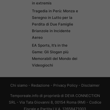
in extremis
Tragedia in Perù: Monza e
Seregno in Lutto per la
Perdita di Due Famiglie
Brianzole in Incidente
Aereo
EA Sports, It’s in the
Game: Gli Slogan più
Memorabili del Mondo dei
Videogiochi
Chi siamo
-
Redazione
-
Privacy Policy
-
Disclaimer
Temporeale.info di proprietà di DEVA CONNECTION
SRL - Via Tata Giovanni 8, 00154 Roma (RM) - Codice
Fiscale e Partita I.V.A. 12658471003