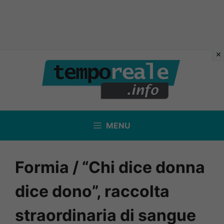
Vai
al
contenuto
MENU
Formia / “Chi dice donna
dice dono”, raccolta
straordinaria di sangue