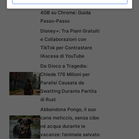
Automatici di Modelli AI da
4GB su Chrome: Guida
Passo-Passo
Disney+: Tra Piani Gratuiti
e Collaborazioni con
TikTok per Contrastare
l’Ascesa di YouTube
Da Gioco a Tragedia:
Chiede 176 Milioni per
Paralisi Causata da
Swatting Durante Partita
di Rust
Abbandona Pongo, il suo
cane meticcio, senza cibo
né acqua durante le
vacanze: l’animale salvato