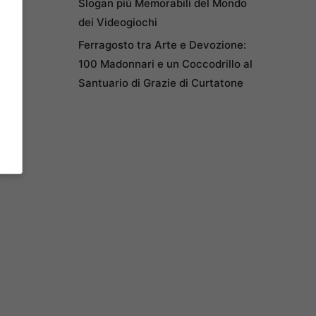
Slogan più Memorabili del Mondo
dei Videogiochi
Ferragosto tra Arte e Devozione:
100 Madonnari e un Coccodrillo al
Santuario di Grazie di Curtatone