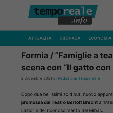
Vai
al
contenuto
ATTUALITÀ
CRONACA
ECONOMIA
Formia / “Famiglie a teat
scena con “Il gatto con g
2 Dicembre 2021
di
Redazione Temporeale
Dopo due bellissimi sold out, nuovo appun
promossa dal Teatro Bertolt Brecht
all’int
Lazio” e del riconoscimento del Mibac.