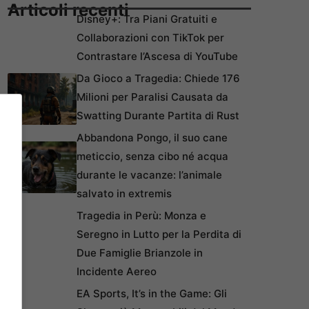
Articoli recenti
Disney+: Tra Piani Gratuiti e
Collaborazioni con TikTok per
Contrastare l’Ascesa di YouTube
Da Gioco a Tragedia: Chiede 176
Milioni per Paralisi Causata da
Swatting Durante Partita di Rust
Abbandona Pongo, il suo cane
meticcio, senza cibo né acqua
durante le vacanze: l’animale
salvato in extremis
Tragedia in Perù: Monza e
Seregno in Lutto per la Perdita di
Due Famiglie Brianzole in
Incidente Aereo
EA Sports, It’s in the Game: Gli