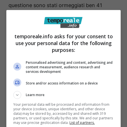
questione sono stati ormeggiati ben 41
natanti, quindici dei quali di medie dimensioni
e di un apprezzabile valore, ma nessuno
ufficialmente immatricolato presso la
temporeale.info asks for your consent to
Capitaneria di Porto e presumibilmente
use your personal data for the following
purposes:
appartenenti non solo a diportisti locali, ma
residenti anche fuori provincia o regione.
Personalised advertising and content, advertising and
content measurement, audience research and
Spetterà ora al Comune di Formia procedere
services development
nelle fasi successive al sequestro e cioè,
Store and/or access information on a device
bloccare innanzitutto le imbarcazioni
Learn more
ormeggiate abusivamente, emettere
Your personal data will be processed and information from
un’ordinanza di sgombero dell’area marina,
your device (cookies, unique identifiers, and other device
data) may be stored by, accessed by and shared with 319
identificando, ove possibile, i proprietari dei
partners, or used specifically by this site. We and our partners
may use precise geolocation data.
List of partners.
natanti,
o comunque, rimuovendo gli stessi,