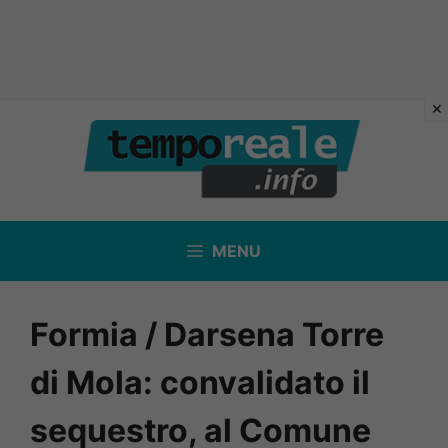
Vai
al
contenuto
MENU
Formia / Darsena Torre
di Mola: convalidato il
sequestro, al Comune