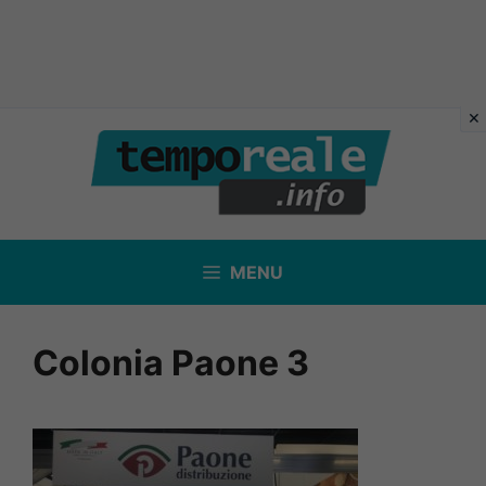
Vai
al
contenuto
MENU
Colonia Paone 3