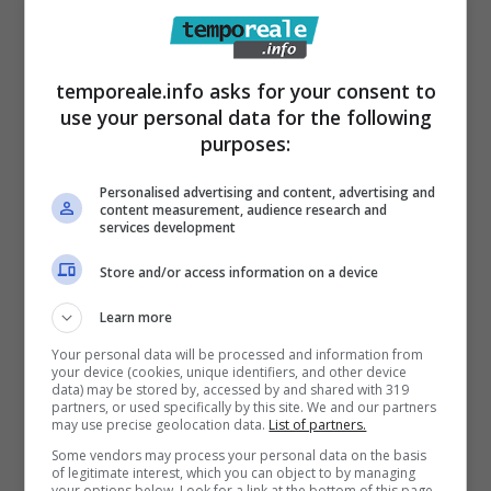
temporeale.info asks for your consent to
use your personal data for the following
purposes:
Personalised advertising and content, advertising and
content measurement, audience research and
services development
Store and/or access information on a device
Learn more
Articoli recenti
Come Fermare i Download
Your personal data will be processed and information from
your device (cookies, unique identifiers, and other device
Automatici di Modelli AI da
data) may be stored by, accessed by and shared with 319
4GB su Chrome: Guida
partners, or used specifically by this site. We and our partners
may use precise geolocation data.
List of partners.
Passo-Passo
Some vendors may process your personal data on the basis
Disney+: Tra Piani Gratuiti
of legitimate interest, which you can object to by managing
your options below. Look for a link at the bottom of this page