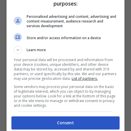
purposes:
finanziato dalla Regione Lazio.
La città
dispone di un immenso patrimonio culturale,
Personalised advertising and content, advertising and
content measurement, audience research and
arricchito in questi ultimi anni da alcuni beni
services development
demaniali di notevole valore storico-
Store and/or access information on a device
monumentale acquisiti dal Comune. E la
Learn more
“Gran Guardia” è il nostro fiore all’occhiello”.
Your personal data will be processed and information from
your device (cookies, unique identifiers, and other device
data) may be stored by, accessed by and shared with 319
partners, or used specifically by this site. We and our partners
may use precise geolocation data.
List of partners.
Some vendors may process your personal data on the basis
of legitimate interest, which you can object to by managing
your options below. Look for a link at the bottom of this page
or in the site menu to manage or withdraw consent in privacy
and cookie settings.
Consent