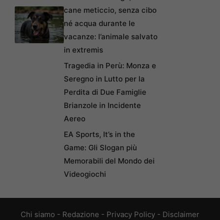
cane meticcio, senza cibo
né acqua durante le
vacanze: l’animale salvato
in extremis
Tragedia in Perù: Monza e
Seregno in Lutto per la
Perdita di Due Famiglie
Brianzole in Incidente
Aereo
EA Sports, It’s in the
Game: Gli Slogan più
Memorabili del Mondo dei
Videogiochi
Chi siamo
-
Redazione
-
Privacy Policy
-
Disclaimer