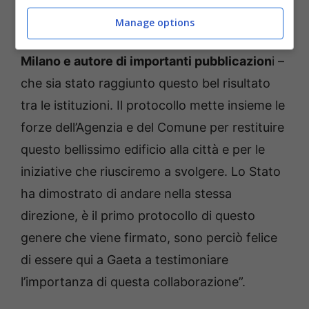
“Sono molto contento –
ha sottolineato il
Manage options
direttore Minenna, docente alla Bocconi di
Milano e autore di importanti pubblicazion
i –
che sia stato raggiunto questo bel risultato
tra le istituzioni. Il protocollo mette insieme le
forze dell’Agenzia e del Comune per restituire
questo bellissimo edificio alla città e per le
iniziative che riusciremo a svolgere. Lo Stato
ha dimostrato di andare nella stessa
direzione, è il primo protocollo di questo
genere che viene firmato, sono perciò felice
di essere qui a Gaeta a testimoniare
l’importanza di questa collaborazione”.