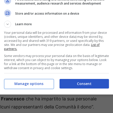
measurement, audience research and services development
Store and/or access information on a device
Learn more
Your personal data will be processed and information from your device
(cookies, unique identifiers, and other device data) may be stored by,
accessed by and shared with 319 partners, or used specifically by this
ota a margine dell’iniziativa – sono da ritrovarsi alla
site. We and our partners may use precise geolocation data.
List of
partners.
lla Comunità ‘Villa San Francesco’ che accoglie
Some vendors may process your personal data on the basis of legitimate
rsonali, hanno iniziato a raccogliere le terre dei 199
interest, which you can object to by managing your options below. Look
for a link at the bottom of this page or in the site menu to manage or
o per dar vita al
Mattone del Mondo simbolo di pace
withdraw consent in privacy and cookie settings.
asione del 70° anno di vita della Comunità, è stata
re attraverso l’invio di un mattone a tutti i paesi del
Manage options
Consent
è stato consegnato già ad oltre venticinque
a Francesco
che ha impartito la sua personale
cuni rappresentanti della Comunità il dono”.