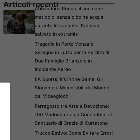
Articoli recenti
Abbandona Pongo, il suo cane
meticcio, senza cibo né acqua
durante le vacanze: l’animale
salvato in extremis
Tragedia in Perù: Monza e
Seregno in Lutto per la Perdita di
Due Famiglie Brianzole in
Incidente Aereo
EA Sports, It’s in the Game: Gli
Slogan più Memorabili del Mondo
dei Videogiochi
Ferragosto tra Arte e Devozione:
100 Madonnari e un Coccodrillo al
Santuario di Grazie di Curtatone
Trucco Estivo: Come Evitare Errori