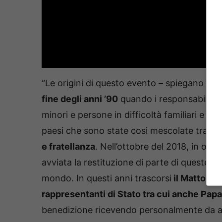
“Le origini di questo evento – spiegano una n
fine degli anni ’90
quando i responsabili de
minori e persone in difficoltà familiari e pe
paesi che sono state cosi mescolate tra lor
e fratellanza
. Nell’ottobre del 2018, in occ
avviata la restituzione di parte di queste ter
mondo. In questi anni trascorsi
il Mattone 
rappresentanti di Stato tra cui anche Pap
benedizione ricevendo personalmente da al