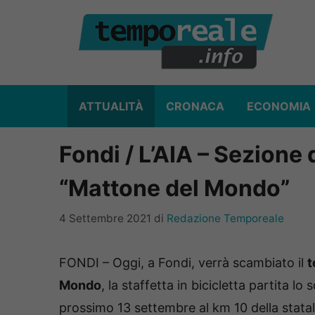
Vai
al
contenuto
ATTUALITÀ
CRONACA
ECONOMIA
Fondi / L’AIA – Sezione d
“Mattone del Mondo”
4 Settembre 2021
di
Redazione Temporeale
FONDI – Oggi, a Fondi, verrà scambiato il
t
Mondo
, la staffetta in bicicletta partita l
prossimo 13 settembre al km 10 della statale