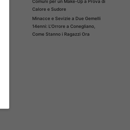
Comuni per un Make-Up a Prova di
Calore e Sudore
Minacce e Sevizie a Due Gemelli
14enni: L’Orrore a Conegliano,
Come Stanno i Ragazzi Ora