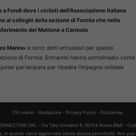
 a Fondi dove i ciclisti dell’Associazione Italiana
o ai colleghi della sezione di Formia che nella
asferimento del Mattone a Carinola
.
zo Marino
si sono detti entusiasti per questo
 Sezione di Formia. Entrambi hanno sottolineato come
di poter partecipare per ribadire l’impegno solidale
Chi siamo
-
Redazione
-
Privacy Policy
-
Disclaimer
CONNECTION SRL - Via Tata Giovanni 8, 00154 Roma (RM) - Codic
a, in quanto viene aggiornato senza alcuna periodicità. Non può 