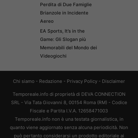
Perdita di Due Famiglie
Brianzole in Incidente
Aereo
EA Sports, It’s in the
Game: Gli Slogan più
Memorabili del Mondo dei
Videogiochi
Chi siamo
-
Redazione
-
Privacy Policy
-
Disclaimer
Temporeale.info di proprietà di DEVA CONNECTION
SRL - Via Tata Giovanni 8, 00154 Roma (RM) - Codice
Fiscale e Partita I.V.A. 12658471003
Temporeale.info non è una testata giornalistica, in
quanto viene aggiornato senza alcuna periodicità. Non
può pertanto considerarsi un prodotto editoriale ai