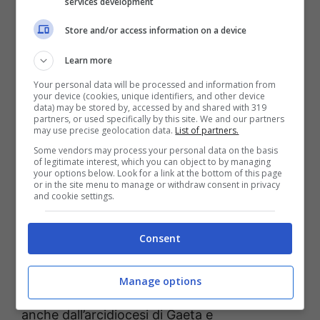
Civita ed il Monastero di San Magno.
services development
Store and/or access information on a device
L’evento è organizzato per festeggiare la via
Learn more
Francigena ed il ventesimo anniversario della
Your personal data will be processed and information from
fondazione dell’Aevf, associazione europea
your device (cookies, unique identifiers, and other device
data) may be stored by, accessed by and shared with 319
delle vie francigene, riferimento del Consiglio
partners, or used specifically by this site. We and our partners
may use precise geolocation data.
List of partners.
d’Europa, costituita dai rappresentanti dei
Some vendors may process your personal data on the basis
comuni e degli enti locali di quattro nazioni
of legitimate interest, which you can object to by managing
your options below. Look for a link at the bottom of this page
attraversate dall’itinerario culturale.
or in the site menu to manage or withdraw consent in privacy
and cookie settings.
Tra l’altro, il prossimo
20 settembre
Consent
arriveranno a Gaeta i pellegrini/viaggiatori
della
Road to Rome 2021
, partiti da
Manage options
Canterbury a metà giugno. Saranno accolti
anche dall’arcidiocesi di Gaeta e