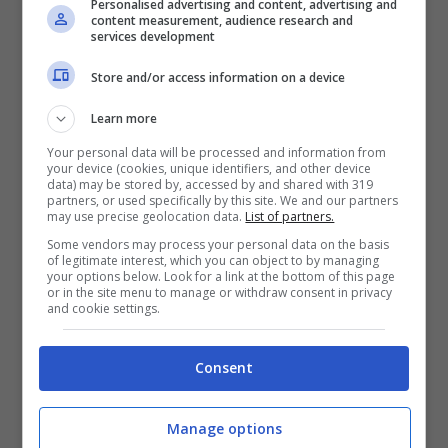
qualcosa. I comuni hanno la possibilità di
Personalised advertising and content, advertising and
content measurement, audience research and
intervenire con misure locali ad hoc per
services development
contrastare il fenomeno. Proprio in questi
Store and/or access information on a device
giorni il Ministro della Salute Roberto
Learn more
Speranza ha firmato il decreto recante il
Your personal data will be processed and information from
regolamento per l’adozione delle ‘Linee di
your device (cookies, unique identifiers, and other device
data) may be stored by, accessed by and shared with 319
azione per garantire le prestazioni di
partners, or used specifically by this site. We and our partners
may use precise geolocation data.
List of partners.
prevenzione, cura e riabilitazione rivolte alle
Some vendors may process your personal data on the basis
persone affette dal gioco d’azzardo
of legitimate interest, which you can object to by managing
your options below. Look for a link at the bottom of this page
patologico’ ”.
or in the site menu to manage or withdraw consent in privacy
and cookie settings.
“La Caritas dell’Arcidiocesi di Gaeta – si
Consent
legge nella lettera – sollecita le
amministrazioni comunali che ricadono
Manage options
nell’interno dell’area diocesana ad agire con