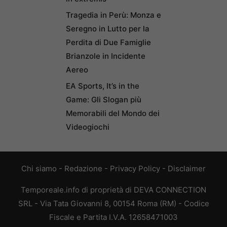
Tragedia in Perù: Monza e
Seregno in Lutto per la
Perdita di Due Famiglie
Brianzole in Incidente
Aereo
EA Sports, It’s in the
Game: Gli Slogan più
Memorabili del Mondo dei
Videogiochi
Chi siamo
-
Redazione
-
Privacy Policy
-
Disclaimer
Temporeale.info di proprietà di DEVA CONNECTION
SRL - Via Tata Giovanni 8, 00154 Roma (RM) - Codice
Fiscale e Partita I.V.A. 12658471003