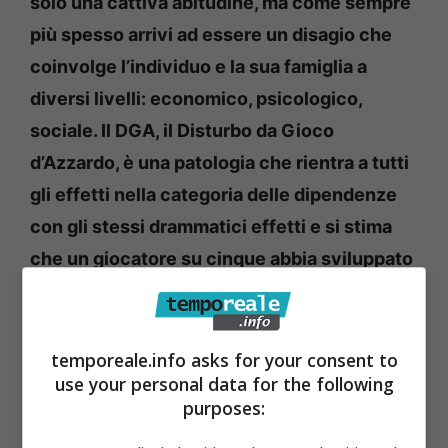
solo una cattiva abitudine, ma come sempre
più spesso arrivi ad essere un disagio che
coinvolge l’individuo e la sua famiglia a
diversi livelli: economico, psicologico,
sociale. Il DGA, il Disturbo da Gioco
d’Azzardo, è una patologia che rientra a tutti
gli effetti nella categoria delle dipendenze
con gli stessi drammatici effetti e si stima
che un giocatore su cinque abbia sviluppato
il disturbo.
Risulta quindi evidente come
dietro questo “caleidoscopio” di slot machine,
“gratta e vinci” e lotterie, si nasconda la
temporeale.info asks for your consent to
use your personal data for the following
rovina di intere famiglie con la perdita della
purposes:
dignità di chi ne resta vittima. È urgente fare