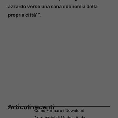
azzardo verso una sana economia della
propria città’
”.
Articoli recenti
Come Fermare i Download
Automatici di Modelli AI da