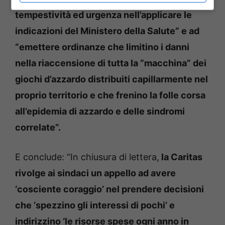
tempestività ed urgenza nell’applicare le
indicazioni del Ministero della Salute” e ad
“emettere ordinanze che limitino i danni
nella riaccensione di tutta la “macchina” dei
giochi d’azzardo distribuiti capillarmente nel
proprio territorio e che frenino la folle corsa
all’epidemia di azzardo e delle sindromi
correlate”.
E conclude: “In chiusura di lettera,
la Caritas
rivolge ai sindaci un appello ad avere
‘cosciente coraggio’ nel prendere decisioni
che ‘spezzino gli interessi di pochi’ e
indirizzino ‘le risorse spese ogni anno in