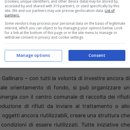
(cookies, unique identifiers, and other device data) may be stored by,
accessed by and shared with 319 partners, or used specifically by this
site. We and our partners may use precise geolocation data.
List of
partners.
Some vendors may process your personal data on the basis of legitimate
interest, which you can object to by managing your options below. Look
for a link at the bottom of this page or in the site menu to manage or
withdraw consent in privacy and cookie settings.
alcune misure di cui auspicano l’adozione: attivazione
 progetti “
agroecologici”
; incentivazione del
“green
Manage options
Consent
llinaro – con tutti la volontà di investire ancora di
tale orientamento di fondo, si può organizzare un
inergia con il centro comunale di raccolta dei rifiuti
roduzione di rifiuti da inviare al trattamento o allo
d oggetti ancora riutilizzabili, creare una struttura che
ondizioni di essere riutilizzati. Tutte iniziative che