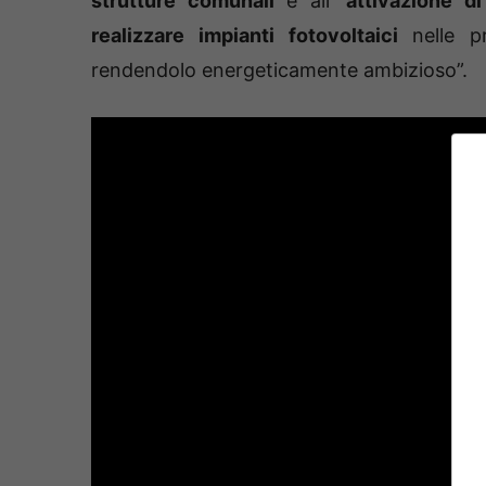
strutture comunali
e all’
attivazione di
realizzare impianti fotovoltaici
nelle pr
rendendolo energeticamente ambizioso”.