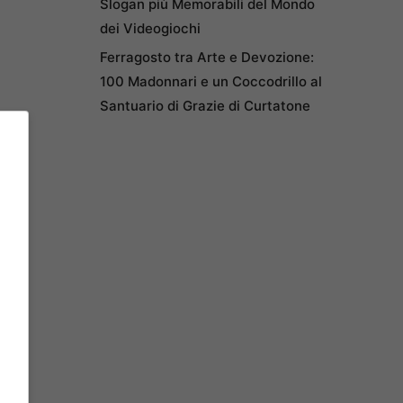
Slogan più Memorabili del Mondo
dei Videogiochi
Ferragosto tra Arte e Devozione:
100 Madonnari e un Coccodrillo al
Santuario di Grazie di Curtatone