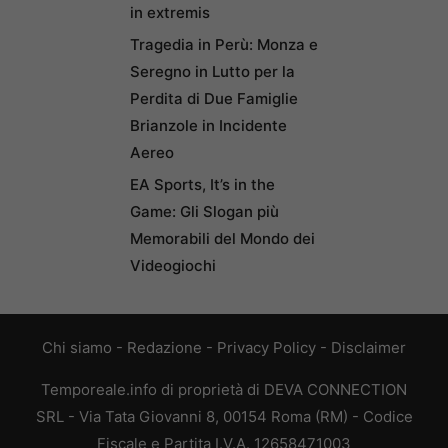
in extremis
Tragedia in Perù: Monza e
Seregno in Lutto per la
Perdita di Due Famiglie
Brianzole in Incidente
Aereo
EA Sports, It’s in the
Game: Gli Slogan più
Memorabili del Mondo dei
Videogiochi
Chi siamo
-
Redazione
-
Privacy Policy
-
Disclaimer
Temporeale.info di proprietà di DEVA CONNECTION
SRL - Via Tata Giovanni 8, 00154 Roma (RM) - Codice
Fiscale e Partita I.V.A. 12658471003