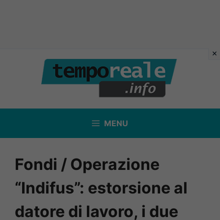
Vai
al
contenuto
MENU
Fondi / Operazione
“Indifus”: estorsione al
datore di lavoro, i due