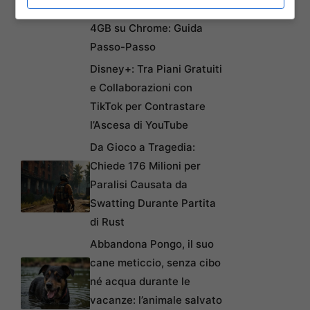
Automatici di Modelli AI da
4GB su Chrome: Guida
Passo-Passo
Disney+: Tra Piani Gratuiti
e Collaborazioni con
TikTok per Contrastare
l’Ascesa di YouTube
Da Gioco a Tragedia:
Chiede 176 Milioni per
Paralisi Causata da
Swatting Durante Partita
di Rust
Abbandona Pongo, il suo
cane meticcio, senza cibo
né acqua durante le
vacanze: l’animale salvato