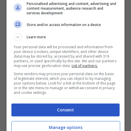
di fatto di assoggettare la vittima in modo
Personalised advertising and content, advertising and
content measurement, audience research and
sistematico alla richiesta del pizzo” minacciando
services development
di appiccare un incendio ad alcuni furgoni.
Store and/or access information on a device
Learn more
Your personal data will be processed and information from
your device (cookies, unique identifiers, and other device
data) may be stored by, accessed by and shared with 319
partners, or used specifically by this site. We and our partners
may use precise geolocation data.
List of partners.
Some vendors may process your personal data on the basis
of legitimate interest, which you can object to by managing
your options below. Look for a link at the bottom of this page
or in the site menu to manage or withdraw consent in privacy
and cookie settings.
Consent
Articoli recenti
Come Fermare i Download
Manage options