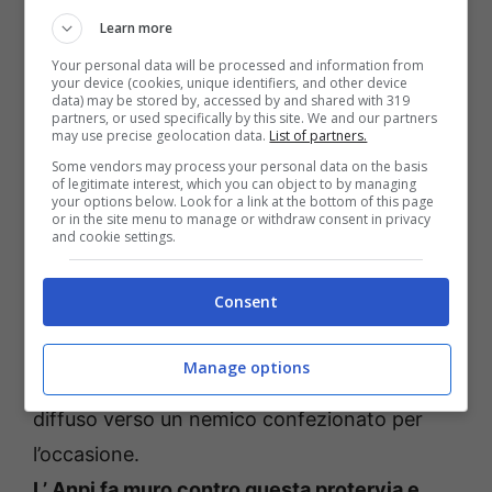
mask e creano nuovi nemici dove incanalare
Learn more
rabbie e paure. Lo straniero povero o in fuga
Your personal data will be processed and information from
da guerre e persecuzioni è il nuovo pericolo
your device (cookies, unique identifiers, and other device
data) may be stored by, accessed by and shared with 319
da cacciare via e
partners, or used specifically by this site. We and our partners
may use precise geolocation data.
List of partners.
spesso è considerato il nemico da aggredire o
Some vendors may process your personal data on the basis
ammazzare”.
of legitimate interest, which you can object to by managing
your options below. Look for a link at the bottom of this page
or in the site menu to manage or withdraw consent in privacy
and cookie settings.
“
I fascisti odierni sono identici a quelli del
passato –
scrivono ancora quelli di Anpi
Consent
Latina
–
non hanno proposte concrete per
affrontare le crisi economiche, sociali e
Manage options
sanitarie, e quindi indirizzano il malcontento
diffuso verso un nemico confezionato per
l’occasione.
L’ Anpi fa muro contro questa protervia e