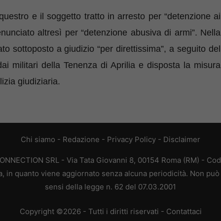
uestro e il soggetto tratto in arresto per “
detenzione ai
nunciato altresì per “
detenzione abusiva di armi”
.
Nella
ato sottoposto a giudizio “per direttissima”
, a seguito del
ai militari della Tenenza di Aprilia e disposta la misura
izia giudiziaria.
Chi siamo
-
Redazione
-
Privacy Policy
-
Disclaimer
CONNECTION SRL - Via Tata Giovanni 8, 00154 Roma (RM) - Codic
a, in quanto viene aggiornato senza alcuna periodicità. Non può 
sensi della legge n. 62 del 07.03.2001
Copyright ©2026 - Tutti i diritti riservati -
Contattaci