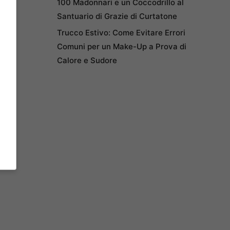
100 Madonnari e un Coccodrillo al
Santuario di Grazie di Curtatone
Trucco Estivo: Come Evitare Errori
Comuni per un Make-Up a Prova di
Calore e Sudore