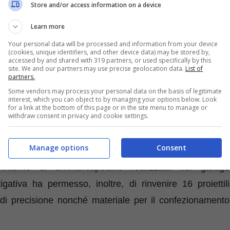
Store and/or access information on a device
Learn more
Your personal data will be processed and information from your device
(cookies, unique identifiers, and other device data) may be stored by,
i Aprilia,
coadiuvati dalle unità cinofile della Compagnia
accessed by and shared with 319 partners, or used specifically by this
site. We and our partners may use precise geolocation data.
List of
e
nei confronti di un
57enne
apriliano
privo di precedenti
partners.
udicati anche nei giorni cosiddetti “
rossi
”.
Some vendors may process your personal data on the basis of legitimate
interest, which you can object to by managing your options below. Look
for a link at the bottom of this page or in the site menu to manage or
withdraw consent in privacy and cookie settings.
iato anche questa volta.
L’attività ha infatti permesso il
 elevato grado di purezza, dai quali si sarebbero potute
Manage options
Consent
cittadino, per un valore stimato di oltre 30mila euro. Lo
’interno di un’intercapedine realizzata nel garage
stigativa ha permesso, inoltre, di rinvenire
16 proiettili
i di precisione nonché materiale per il confezionamento