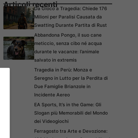
Articoli recenti
Da Gioco a Tragedia: Chiede 176
Milioni per Paralisi Causata da
Swatting Durante Partita di Rust
Abbandona Pongo, il suo cane
meticcio, senza cibo né acqua
durante le vacanze: l’animale
salvato in extremis
Tragedia in Perù: Monza e
Seregno in Lutto per la Perdita di
Due Famiglie Brianzole in
Incidente Aereo
EA Sports, It’s in the Game: Gli
Slogan più Memorabili del Mondo
dei Videogiochi
Ferragosto tra Arte e Devozione: