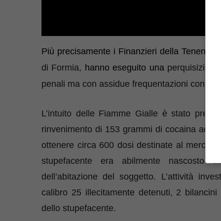
Più precisamente i Finanzieri della Tenenza d
di Formia,
hanno eseguito una
perquisizion
penali ma con assidue frequentazioni con pregi
L’intuito delle Fiamme Gialle è stato prem
rinvenimento di
153
grammi
di cocaina
ad un
ottenere circa 600 dosi destinate al mercato 
stupefacente era abilmente nascosto all
dell’abitazione del soggetto. L’attività inve
calibro 25
illecitamente detenuti
,
2 bilancin
dello stupefacente
.