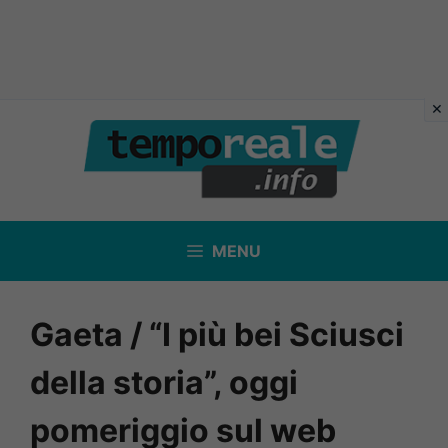
Vai
al
contenuto
MENU
Gaeta / “I più bei Sciusci
della storia”, oggi
pomeriggio sul web