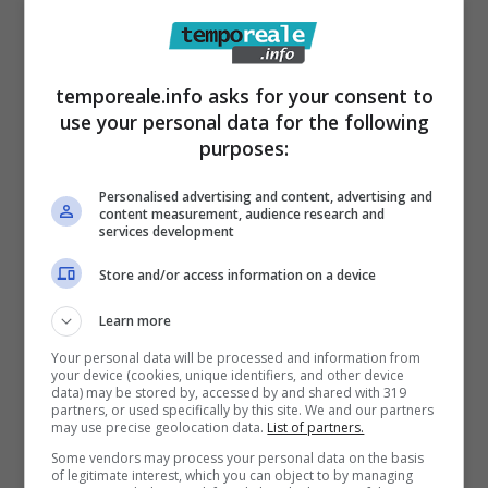
possono partecipare. L’intera cittadinanza
infatti é invitata a realizzare un video
temporeale.info asks for your consent to
amatoriale da casa, ad inviarlo ai nostri
use your personal data for the following
contatti affinché venga pubblicato sui nostri
purposes:
canali social. La partecipazione é del tutto
Personalised advertising and content, advertising and
gratuita, sono già pervenuti numerosi video, e
content measurement, audience research and
services development
stanno riscuotendo un grande consenso da
parte del pubblico.
Store and/or access information on a device
Un ringraziamento a tutti i partner dell’
Learn more
evento; sponsor ufficiale: Birra Cismo,
Your personal data will be processed and information from
www.gaetamedievale.com
e RadioSpazioBlu.
your device (cookies, unique identifiers, and other device
data) may be stored by, accessed by and shared with 319
Sarà un tuffo nel passato, una grande
partners, or used specifically by this site. We and our partners
may use precise geolocation data.
List of partners.
emozione”.
Some vendors may process your personal data on the basis
of legitimate interest, which you can object to by managing