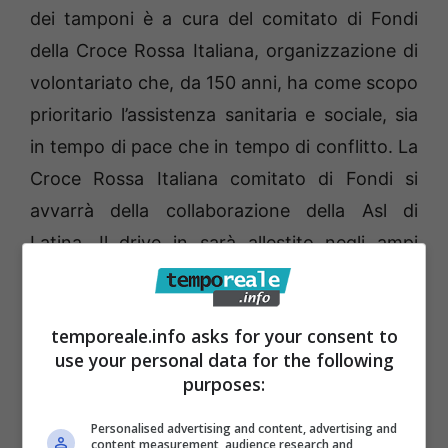
dei tamponi è a cura del comitato di Fondi
della Croce Rossa Italiana, organizzazione di
volontariato che, da 150 anni, ha come scopo
prioritario l’assistenza sanitaria e sociale, sia
in tempo di pace che in tempo di conflitto. La
Croce Rossa Italiana comitato di Fondi si
avvarrà della collaborazione della Asl di
Latina. Il drive in sarà allestito negli ampi
spazi di Piazzale delle Regioni in quanto l’area
di via Mola di Santa Maria sarà impegnata per
temporeale.info asks for your consent to
lo svolgimento del mercato settimanale.
use your personal data for the following
purposes:
I test saranno effettuati i giorni 2-3-4-5 e 6
gennaio, dalle 9 alle 16. L’elenco dei
Personalised advertising and content, advertising and
content measurement, audience research and