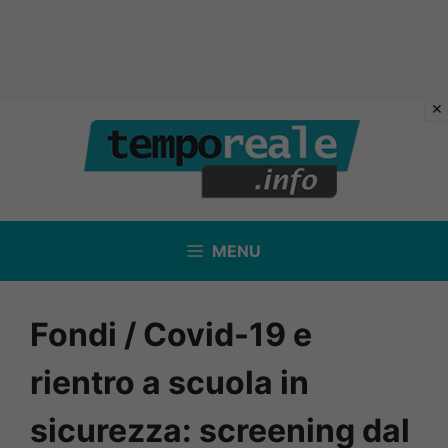
Vai
al
contenuto
MENU
Fondi / Covid-19 e
rientro a scuola in
sicurezza: screening dal