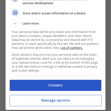
nominativi di chi effettuerà il test sarà
services development
comunicato tramite pec, entro il 30 dicembre,
Store and/or access information on a device
dagli istituti scolastici alla Croce Rossa che lo
Learn more
utilizzerà, secondo quanto previsto dalla
Your personal data will be processed and information from
normativa vigente, nel rispetto della privacy e
your device (cookies, unique identifiers, and other device
data) may be stored by, accessed by and shared with 319
dei dati sensibili, al pari di quanto avviene
partners, or used specifically by this site. We and our partners
may use precise geolocation data.
List of partners.
durante l’organizzazione dei drive in gestiti
Some vendors may process your personal data on the basis
direttamente dalla Asl. La calendarizzazione
of legitimate interest, which you can object to by managing
your options below. Look for a link at the bottom of this page
avverrà per istituti, classi e ordine alfabetico.
or in the site menu to manage or withdraw consent in privacy
and cookie settings.
«Nessuno studente sarà penalizzato se non
Consent
vorrà effettuare il test – conclude il sindaco
Maschietto – ma si tratta di una grande
Manage options
opportunità che consiglio vivamente di