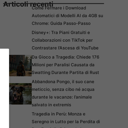
Articoli recenti
Come Fermare i Download
Automatici di Modelli AI da 4GB su
Chrome: Guida Passo-Passo
Disney+: Tra Piani Gratuiti e
Collaborazioni con TikTok per
Contrastare l’Ascesa di YouTube
Da Gioco a Tragedia: Chiede 176
Milioni per Paralisi Causata da
Swatting Durante Partita di Rust
Abbandona Pongo, il suo cane
meticcio, senza cibo né acqua
durante le vacanze: l’animale
salvato in extremis
Tragedia in Perù: Monza e
Seregno in Lutto per la Perdita di