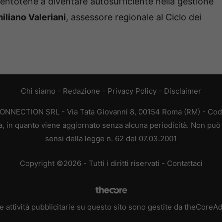
 Ventotene a diventare autosufficiente nella gestione
iliano Valeriani
, assessore regionale al Ciclo dei
Chi siamo
-
Redazione
-
Privacy Policy
-
Disclaimer
CONNECTION SRL - Via Tata Giovanni 8, 00154 Roma (RM) - Codic
a, in quanto viene aggiornato senza alcuna periodicità. Non può 
sensi della legge n. 62 del 07.03.2001
Copyright ©2026 - Tutti i diritti riservati -
Contattaci
e attività pubblicitarie su questo sito sono gestite da theCoreA