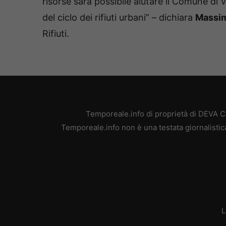
risorse sarà possibile aiutare il Comune di
del ciclo dei rifiuti urbani” – dichiara
Massim
Rifiuti.
Temporeale.info di proprietà di DEVA 
Temporeale.info non è una testata giornalistic
L