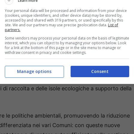
Learn more
Your personal data will be processed and information from your device
(cookies, unique identifiers, and other device data) may be stored by,
accessed by and shared with 319 partners, or used specifically by this
site. We and our partners may use precise geolocation data.
List of
partners.
Some vendors may process your personal data on the basis of legitimate
interest, which you can object to by managing your options below. Look
for a link at the bottom of this page or in the site menu to manage or
la Regione – l’Amministrazione regionale ha investito
withdraw consent in privacy and cookie settings.
li impianti di compostaggio e delle isole ecologiche nei
ati investiti circa 28,3 milioni di euro per le attività
Manage options
Consent
te alla riduzione della frazione organica e circa 22
ri di raccolta e delle isole ecologiche a supporto della
e le politiche ambientali, promuovendo la riduzione
ta differenziata nei vari Comuni: con queste nuove