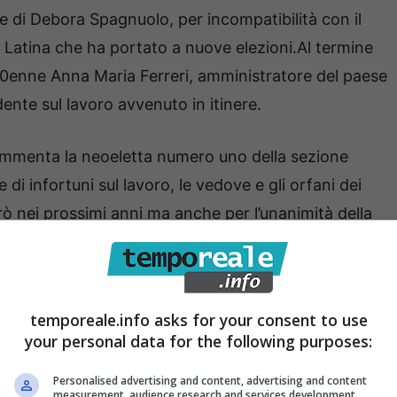
 di Debora Spagnuolo, per incompatibilità con il
di Latina che ha portato a nuove elezioni.Al termine
a 60enne Anna Maria Ferreri, amministratore del paese
dente sul lavoro avvenuto in itinere.
ommenta la neoeletta numero uno della sezione
e di infortuni sul lavoro, le vedove e gli orfani dei
irò nei prossimi anni ma anche per l’unanimità della
temporeale.info asks for your consent to use
your personal data for the following purposes:
Personalised advertising and content, advertising and content
measurement, audience research and services development