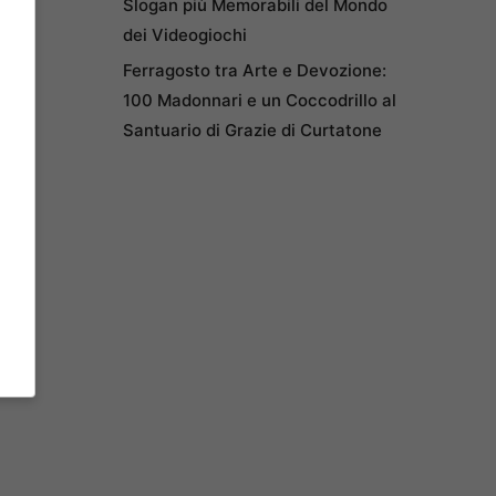
Slogan più Memorabili del Mondo
dei Videogiochi
Ferragosto tra Arte e Devozione:
100 Madonnari e un Coccodrillo al
Santuario di Grazie di Curtatone