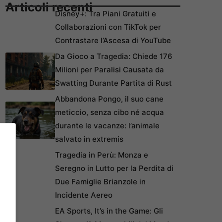
Articoli recenti
Disney+: Tra Piani Gratuiti e
Collaborazioni con TikTok per
Contrastare l’Ascesa di YouTube
Da Gioco a Tragedia: Chiede 176
Milioni per Paralisi Causata da
Swatting Durante Partita di Rust
Abbandona Pongo, il suo cane
meticcio, senza cibo né acqua
durante le vacanze: l’animale
salvato in extremis
Tragedia in Perù: Monza e
Seregno in Lutto per la Perdita di
Due Famiglie Brianzole in
Incidente Aereo
EA Sports, It’s in the Game: Gli