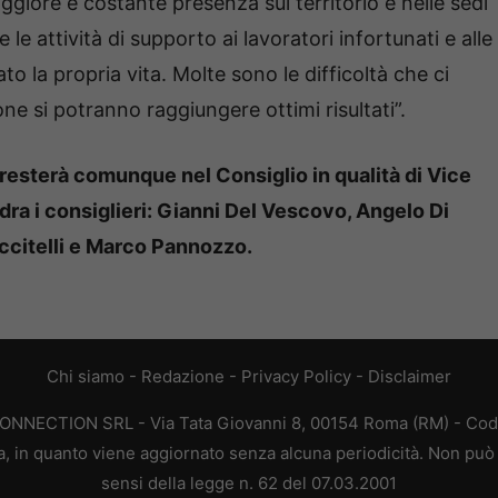
iore e costante presenza sul territorio e nelle sedi
 le attività di supporto ai lavoratori infortunati e alle
iato la propria vita. Molte sono le difficoltà che ci
 si potranno raggiungere ottimi risultati”.
esterà comunque nel Consiglio in qualità di Vice
ra i consiglieri: Gianni Del Vescovo, Angelo Di
citelli e Marco Pannozzo.
Chi siamo
-
Redazione
-
Privacy Policy
-
Disclaimer
CONNECTION SRL - Via Tata Giovanni 8, 00154 Roma (RM) - Codic
a, in quanto viene aggiornato senza alcuna periodicità. Non può 
sensi della legge n. 62 del 07.03.2001