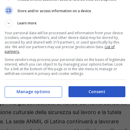
Store and/or access information on a device
Learn more
Your personal data will be processed and information from your device
(cookies, unique identifiers, and other device data) may be stored by,
accessed by and shared with 319 partners, or used specifically by this
site. We and our partners may use precise geolocation data.
List of
partners.
Some vendors may process your personal data on the basis of legitimate
interest, which you can object to by managing your options below. Look
for a link at the bottom of this page or in the site menu to manage or
withdraw consent in privacy and cookie settings.
Manage options
Consent
e – ho già combattuto al fianco dei numerosi iscritti
sione culturale della sicurezza sul lavoro e la tutela
glie. La sede ANMIL di Latina continuerà a lavorare