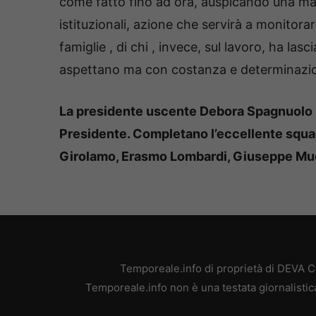
come fatto fino ad ora, auspicando una magg
istituzionali, azione che servirà a monitorare
famiglie , di chi , invece, sul lavoro, ha lasc
aspettano ma con costanza e determinazione
La presidente uscente Debora Spagnuolo r
Presidente. Completano l’eccellente squad
Girolamo, Erasmo Lombardi, Giuseppe Muc
Temporeale.info di proprietà di DEVA 
Temporeale.info non è una testata giornalistic