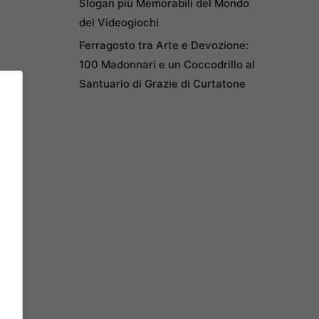
Slogan più Memorabili del Mondo
dei Videogiochi
Ferragosto tra Arte e Devozione:
100 Madonnari e un Coccodrillo al
Santuario di Grazie di Curtatone