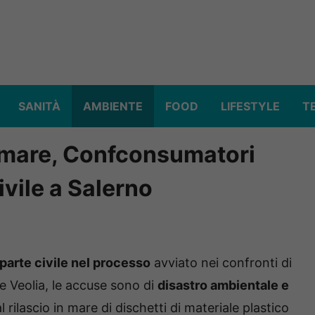
SANITÀ
AMBIENTE
FOOD
LIFESTYLE
T
n mare, Confconsumatori
vile a Salerno
rte civile nel processo
avviato nei confronti di
se Veolia, le accuse sono di
disastro ambientale e
al rilascio in mare di dischetti di materiale plastico