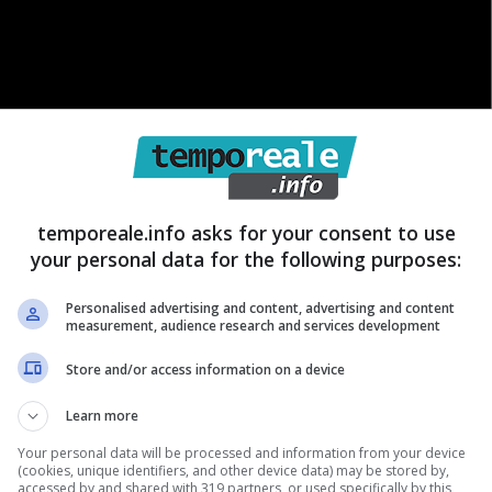
temporeale.info asks for your consent to use
your personal data for the following purposes:
Personalised advertising and content, advertising and content
ono all’inizio di febbraio 2018, quando
dall’impianto di
measurement, audience research and services development
a città di Capaccio Paestum,
fuoriuscirono oltre 130
Store and/or access information on a device
i quali
rinvenuti poi nelle acque marine, sulle coste
Learn more
aglio, dai rifiuti furono interessate le coste del litorale
Your personal data will be processed and information from your device
 litorale sud della Toscana. I dischetti si dispersero
(cookies, unique identifiers, and other device data) may be stored by,
accessed by and shared with 319 partners, or used specifically by this