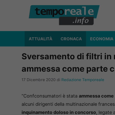
Vai
al
contenuto
ATTUALITÀ
CRONACA
ECONOMIA
Sversamento di filtri i
ammessa come parte ci
17 Dicembre 2020
di
Redazione Temporeale
“Confconsumatori è stata
ammessa come pa
alcuni dirigenti della multinazionale france
inquinamento doloso in concorso
, legate 