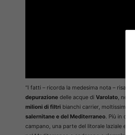
“I fatti – ricorda la medesima nota – risalg
depurazione
delle acque di
Varolato
, nell
milioni di filtri
bianchi carrier, moltissimi de
salernitane e del Mediterraneo
. Più in dett
campano, una parte del litorale laziale e del