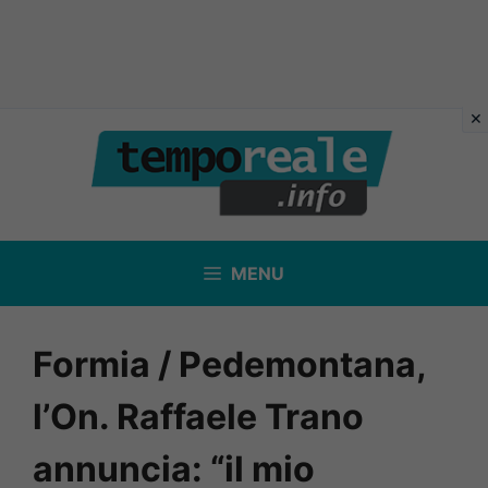
Vai
al
contenuto
MENU
Formia / Pedemontana,
l’On. Raffaele Trano
annuncia: “il mio