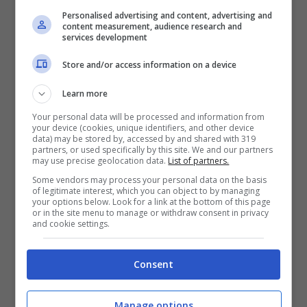
segnalazioni provenienti dal Parlamento, non
Personalised advertising and content, advertising and
è stato trovato spazio per i bisogni primari
content measurement, audience research and
services development
dei 120.000 abitanti del Golfo di Gaeta.
Store and/or access information on a device
Neppure il deputato Paolo Barelli, di Forza
Italia, titolare del collegio di Terracina, ha
Learn more
mosso un dito in commissione”.
Your personal data will be processed and information from
your device (cookies, unique identifiers, and other device
data) may be stored by, accessed by and shared with 319
partners, or used specifically by this site. We and our partners
E conclude: “Ora andrò avanti effettuando
may use precise geolocation data.
List of partners.
una verifica, presso gli uffici dell’Anas, di tutta
Some vendors may process your personal data on the basis
of legitimate interest, which you can object to by managing
la documentazione presente e del tracciato
your options below. Look for a link at the bottom of this page
or in the site menu to manage or withdraw consent in privacy
della Pedemontana, che i miei consulenti mi
and cookie settings.
dicono essere piuttosto approssimativo. Non
lascerò nulla di intentato e mi opporrò con
Consent
tutte le mie forze ai continui rinvii che
continuano a tenere all’angolo il sud della
Manage options