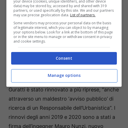
your device (cookies, unique identifiers, and other device
data) may be stored by, accessed by and shared with 319
poiché l’Architetto Guratti per ben 35 mesi –
partners, or used specifically by this site. We and our partners
may use precise geolocation data.
List of partners.
ha tuonato l’ex sindaco Vigorelli – è
Some vendors may process your personal data on the basis
regolarmente retribuito con una liquidazione
of legitimate interest, which you can object to by managing
your options below. Look for a link at the bottom of this page
delle spettanze a firma di Michele Nocerino e
or in the site menu to manage or withdraw consent in privacy
and cookie settings.
dell’Architetto Liliana Maria Pelliccia
(succeduta a Nocerino alla responsabilità
Consent
dell’Urbanistica) ed altri”.
Manage options
Come se non bastasse, l’incarico all’architetto
Guratti è stato rinnovato a più riprese, “anche
attraverso un maldestro ‘avviso pubblico’ di
ricerca di un Responsabile dell’Urbanistica”. I
rinnovi degli anni 2019 e 2020 sono a stati a
firma dell’ingegner Mauro Nunzi, nuovo