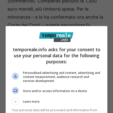
(commercio). Compenso pattuito di 1.300
euro mensili, più rimborsi spese. Per le
minoranze – e lo ha confermato ora anche la
Corte dei Conti – questa assunzione fu
illegittima. Il Decreto Legge numero 95 del
2012 e il successivo Decreto Legge numero
temporeale.info asks for your consent to
90 del 2014 stabiliscono il divieto di
use your personal data for the following
conferimento di incarichi di studio e/o di
purposes:
consulenza a soggetti in quiescenza della
Personalised advertising and content, advertising and
Pubblica Amministrazione
.
Il divieto ha una
content measurement, audience research and
services development
sola eccezione: quella che l’incarico sia a
titolo gratuito e per una durata al massimo di
Store and/or access information on a device
un anno.
Learn more
Your personal data will be processed and information from
“Questo non è il caso del Comune di Ponza,