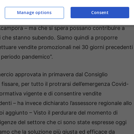
to la nostra associazione di riferimento, Federazione
Manage options
Consent
 e territoriali, emerge la necessità di scelte anche in
 Acampora – ma che si spera possano contribuire a
isi che stanno subendo. Siamo quindi a proporre
ettuare vendite promozionali nei 30 giorni precedenti
al periodo pandemico”.
ercio approvata in primavera dal Consiglio
i fissare, per tutto il protrarsi dell’emergenza Covid-
a normativa vigente e di consentire vendite
enti – ha invece dichiarato l’assessore regionale allo
i aggiunto – Visto il perdurare del momento di
esigenze del settore che ci sono state espresse oggi
iamo che la soluzione più giusta ed efficace da