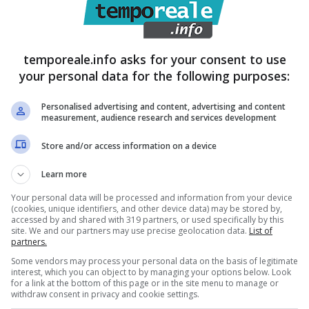
temporeale.info asks for your consent to use
your personal data for the following purposes:
Personalised advertising and content, advertising and content
measurement, audience research and services development
Store and/or access information on a device
i e l’autorizzazione delle vendite promozionali nel
Learn more
ra essere formalizzata con una delibera di Giunta
Your personal data will be processed and information from your device
re, dopo il parere della XI Commissione (Sviluppo
(cookies, unique identifiers, and other device data) may be stored by,
accessed by and shared with 319 partners, or used specifically by this
ommercio, artigianato, industria, tutela dei
site. We and our partners may use precise geolocation data.
List of
partners.
nsiglio Regionale.
Some vendors may process your personal data on the basis of legitimate
interest, which you can object to by managing your options below. Look
for a link at the bottom of this page or in the site menu to manage or
ato anche il Presidente di Confcommercio Lazio
withdraw consent in privacy and cookie settings.
strato la drammatica situazione che stanno vivendo