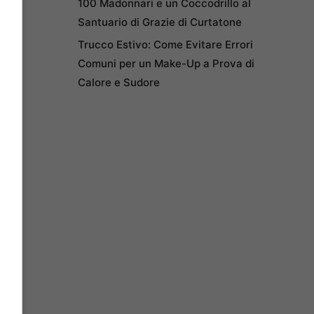
100 Madonnari e un Coccodrillo al
Santuario di Grazie di Curtatone
Trucco Estivo: Come Evitare Errori
Comuni per un Make-Up a Prova di
Calore e Sudore