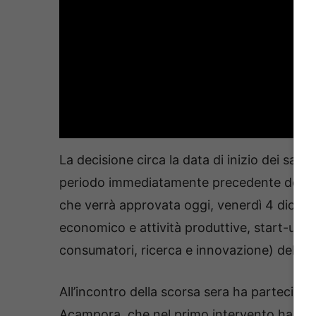
La decisione circa la data di inizio dei sald
periodo immediatamente precedente dovrà o
che verrà approvata oggi, venerdì 4 dicemb
economico e attività produttive, start-up, c
consumatori, ricerca e innovazione) del Co
All’incontro della scorsa sera ha partecip
Acampora, che nel primo intervento ha illu