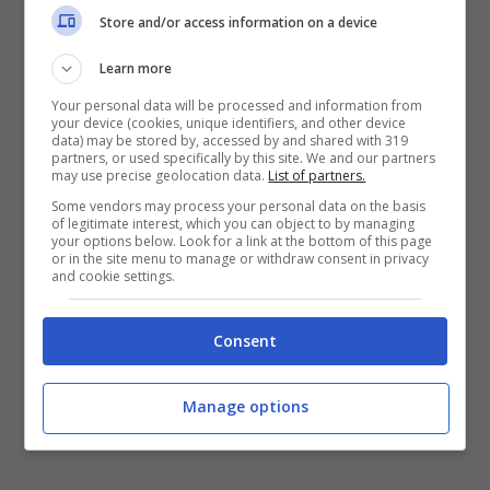
Store and/or access information on a device
dimessi dall’ospedale, non avevano supporto
familiare”.
Learn more
Your personal data will be processed and information from
your device (cookies, unique identifiers, and other device
Alla precisa domanda sulla “rimodulazione
data) may be stored by, accessed by and shared with 319
partners, or used specifically by this site. We and our partners
delle tariffe relative ai servizi”, Maschietto ha
may use precise geolocation data.
List of partners.
elencato tutti i servizi rimodulati nell’ambito
Some vendors may process your personal data on the basis
of legitimate interest, which you can object to by managing
delle politiche a sostegno delle attività
your options below. Look for a link at the bottom of this page
or in the site menu to manage or withdraw consent in privacy
economiche disposte per contrastare gli
and cookie settings.
effetti della crisi da Covid-19.
Consent
“
Cosap (passi carrabili):
privati cittadini e
attività commerciali hanno potuto usufruire di
Manage options
uno sconto del 25% valido per tutto il 2020;